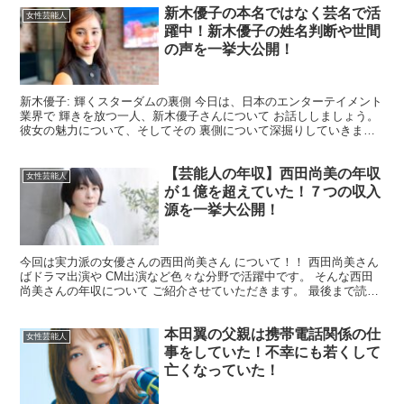
新木優子の本名ではなく芸名で活
女性芸能人
躍中！新木優子の姓名判断や世間
の声を一挙大公開！
新木優子: 輝くスターダムの裏側 今日は、日本のエンターテイメント
業界で 輝きを放つ一人、新木優子さんについて お話ししましょう。
彼女の魅力について、そしてその 裏側について深掘りしていきま
す。 新木優子さんとは？ 新木優子さんは、日本の...
【芸能人の年収】西田尚美の年収
女性芸能人
が１億を超えていた！７つの収入
源を一挙大公開！
今回は実力派の女優さんの西田尚美さん について！！ 西田尚美さん
ばドラマ出演や CM出演など色々な分野で活躍中です。 そんな西田
尚美さんの年収について ご紹介させていただきます。 最後まで読ん
で頂ければ幸いです。 西田尚美さんの年収はいくら...
本田翼の父親は携帯電話関係の仕
女性芸能人
事をしていた！不幸にも若くして
亡くなっていた！