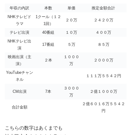
年収の内訳
本数
単価
推定金額合計
NHKテレビド
1クール（１２
２０万
２４２０万
ラマ
1回）
テレビ出演
40番組
１０万
４００万
NHKテレビ出
17番組
５万
８５万
演
映画出演（主
１０００
２本
２０００万
演）
万
YouTubeチャン
１１１万５５４２円
ネル
３０００
CM出演
7本
２億１０００万
万
２億６０１６万５５４２
合計金額
円
こちらの数字はあくまでも