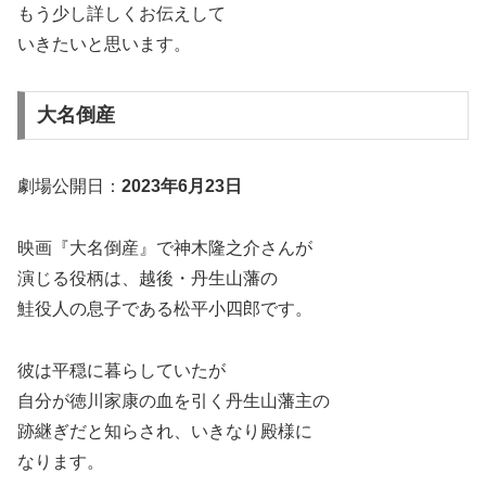
もう少し詳しくお伝えして
いきたいと思います。
大名倒産
劇場公開日：
2023年6月23日
映画『大名倒産』で神木隆之介さんが
演じる役柄は、
越後・丹生山藩
の
鮭役人の息子である
松平小四郎
です。
彼は平穏に暮らしていたが
自分が徳川家康の血を引く丹生山藩主の
跡継ぎだと知らされ、いきなり殿様に
なります。