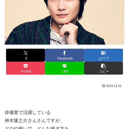
X
Facebook
はてブ
Pocket
LINE
コピー
2024.11.01
俳優業で活躍している
神木隆之介さんさんですが、
どの位稼いで、どんな稼ぎ方を