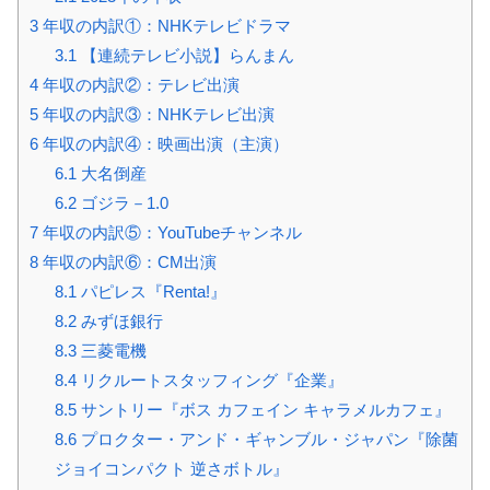
3
年収の内訳①：NHKテレビドラマ
3.1
【連続テレビ小説】らんまん
4
年収の内訳②：テレビ出演
5
年収の内訳③：NHKテレビ出演
6
年収の内訳④：映画出演（主演）
6.1
大名倒産
6.2
ゴジラ－1.0
7
年収の内訳⑤：YouTubeチャンネル
8
年収の内訳⑥：CM出演
8.1
パピレス『Renta!』
8.2
みずほ銀行
8.3
三菱電機
8.4
リクルートスタッフィング『企業』
8.5
サントリー『ボス カフェイン キャラメルカフェ』
8.6
プロクター・アンド・ギャンブル・ジャパン『除菌
ジョイコンパクト 逆さボトル』