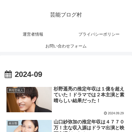
芸能ブログ村
運営者情報
プライバシーポリシー
お問い合わせフォーム
2024-09
杉野遥亮の推定年収は１億を超え
男性芸能人
ていた！ドラマでは２本主演と素
晴らしい結果だった！
2024.09.29
山口紗弥加の推定年収は４７７０
未分類
万！主な収入源はドラマ出演と映