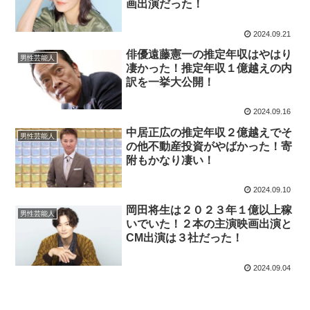
画出演だった！
2024.09.21
俳優遠藤憲一の推定年収はやはり
男性芸能人
凄かった！推定年収１億越えの内
訳を一挙大公開！
2024.09.16
中居正広の推定年収２億越えでそ
男性芸能人
の他不動産投資がやばかった！寄
附もかなり凄い！
2024.09.10
岡田将生は２０２３年１億以上稼
男性芸能人
いでいた！２本の主演映画出演と
CM出演は３社だった！
2024.09.04