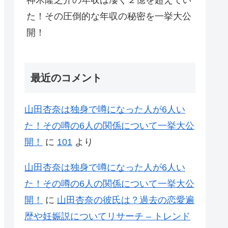
神木隆之介の年収は凄く２億を超えてい
た！その圧倒的な年収の秘密を一挙大公
開！
最近のコメント
山田杏奈は独身で噂になった人が6人い
た！その噂の6人の関係について一挙大公
開！
に
101
より
山田杏奈は独身で噂になった人が6人い
た！その噂の6人の関係について一挙大公
開！
に
山田杏奈の彼氏は？過去の恋愛遍
歴や妊娠説についてリサーチ – トレンド