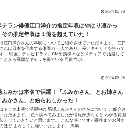
2024.03.29
ベテラン俳優江口洋介の推定年収はやはり凄かっ
！その推定年収は１億を超えていた！
は江口洋介さんの年収に ついてご紹介させていただきます。 江口
さんは日本を代表する俳優の 一人であり、長いキャリアを持って
す。 映画、テレビドラマ、CM出演様々などメディアで 活躍して
ことから高額なギャラを得ている 可能性が...
2024.03.28
場ふみかは本名で活躍！「ふみかさん」とお姉さん
「みかさん」と紛らわしかった！
はドラマ出演で活躍中の 馬場ふみかさんの本名について ご紹介さ
いただきます。 色々調べてみましたが情報が少なくと わかる範囲
伝えしていきたいと思います。 こんな感じですが最後までお付き
のほど よろしくお願いいたします。 馬場...