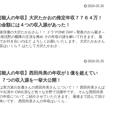
2024.03.26
芸能人の年収】大沢たかおの推定年収７７６４万！
の金額には４つの収入源があった！
派俳優の大沢たかおさん！！ ドラマONE DAY～聖夜のから騒ぎ～
映画沈黙の艦隊の主演を務め その年収の謎を解いて行きます。 最
でお付き合いのほど よろしくお願いいたします。 大沢たかおさん
収はいくら？ はたして大沢たかおさ...
2024.03.25
芸能人の年収】西田尚美の年収が１億を超えてい
！７つの収入源を一挙大公開！
は実力派の女優さんの西田尚美さん について！！ 西田尚美さんば
マ出演や CM出演など色々な分野で活躍中です。 そんな西田尚美
の年収について ご紹介させていただきます。 最後まで読んで頂け
幸いです。 西田尚美さんの年収はいくら...