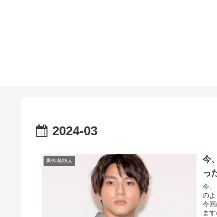
2024-03
今
男性芸能人
っ
今、
のよ
今回
ます