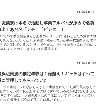
2024.03.31
手友梨奈は本名で活動し卒業アルバムが原因で名前
流出！あだ名「テチ」「ビンタ」！
46での平手友梨奈さんは楽曲のイメージに 合わせるため無表情や
り笑わないといった 印象を強く抱かせていた平手友梨奈さん です
名で活躍しているの？ そこで今回は、 平手友梨奈さんの名前につ
 詳しくまとめていきますので 最後まで...
2024.03.30
優浜辺美波の推定年収は１億越え！ギャラはすべて
親に管理してもらっていた！
Kドラマ連続テレビ小説らんまんに出演されて いた浜辺美波さんで
どのくらいの年収があり どの様に稼いでいるのか気になりません
 そこで今回は、 浜辺美波さんの年収について 詳しくまとめてい
すので 最後まで読んで頂ければ幸いです。...