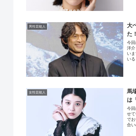
大
男性芸能人
た
今回
洋介
いま
いる
馬
女性芸能人
は
今回
せて
でお
合い