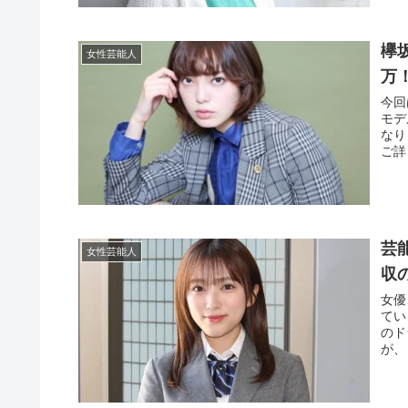
欅
女性芸能人
万
今回
モデ
なり
ご詳
芸
女性芸能人
収
女優
てい
のド
が、