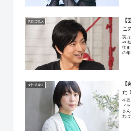
【
男性芸能人
こ
実力
や 
後ま
の年
【
女性芸能人
た
今回
ドラ
さん
れば