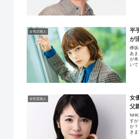
平
女性芸能人
が
欅坂
あま
が本
いて
女
女性芸能人
父
NH
すが
か？
きま