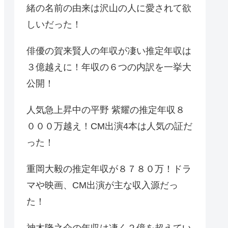
緒の名前の由来は沢山の人に愛されて欲
しいだった！
俳優の賀来賢人の年収が凄い推定年収は
３億越えに！年収の６つの内訳を一挙大
公開！
人気急上昇中の平野 紫耀の推定年収８
０００万越え！CM出演4本は人気の証だ
った！
重岡大毅の推定年収が８７８０万！ドラ
マや映画、CM出演が主な収入源だっ
た！