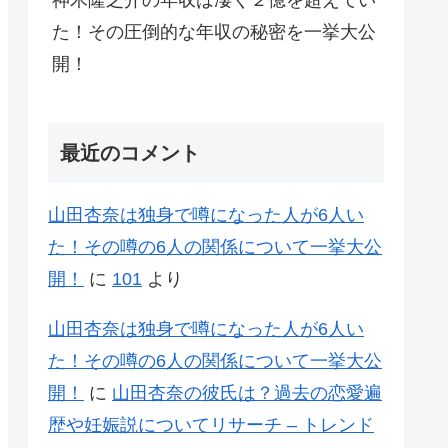
神木隆之介の年収は凄く２億を超えてい
た！その圧倒的な年収の秘密を一挙大公
開！
最近のコメント
山田杏奈は独身で噂になった人が6人い
た！その噂の6人の関係について一挙大公
開！
に
101
より
山田杏奈は独身で噂になった人が6人い
た！その噂の6人の関係について一挙大公
開！
に
山田杏奈の彼氏は？過去の恋愛遍
歴や妊娠説についてリサーチ – トレンド