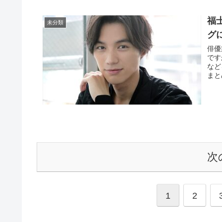
福
未分類
グ
俳優
です
など
まと
次
1
2