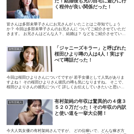
た！結婚後も兄の自宅に遊びに行
く程仲が良い関係だった！
皆さんは多部未華子さんにお兄さんが いたことはご存知でしょう
か？ 今回は多部未華子さんのお兄さんに ついてご紹介させていただ
きます。 お兄さんはどんな人？、結婚は？ などをご紹介させていた
だきます。 最後まで読んで頂ければ幸いです。 多部未...
「ジャニーズキラー」と呼ばれた
女性芸能人
桜田ひより噂の人は4人！実はす
べて噂話だった！
今回は桜田ひよりさんについてですが 若手女優として人気がありま
すよね！ その桜田ひよりさん彼氏の噂も気になりますね。 そこで、
桜田ひよりさんの彼氏について 詳しくお伝えしていきたいと思いま
す 最後までお付き合いの程 よろしくお願いいたします...
有村架純の年収は驚異的の４億３
女性芸能人
５２０万だった！その年収の内訳
と使い道を一挙大公開！
今大人気女優の有村架純さんですが、 どの位稼いで、どんな稼ぎ方