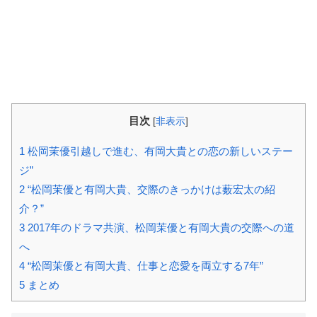
目次
[
非表示
]
1
松岡茉優引越しで進む、有岡大貴との恋の新しいステー
ジ”
2
“松岡茉優と有岡大貴、交際のきっかけは薮宏太の紹
介？”
3
2017年のドラマ共演、松岡茉優と有岡大貴の交際への道
へ
4
“松岡茉優と有岡大貴、仕事と恋愛を両立する7年”
5
まとめ