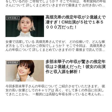
をしているのか ご存知でしょうか？ そこで今回は、 有村架純の年収
さんについて 詳しくまとめていきますので最後まで お付き合いのほ
どよろしくお願いいたします。 有村架純さんの年収...
高畑充希の推定年収が２億越えで
女性芸能人
凄すぎ！CM出演が５社で１本５
０００万だった！
女優で活躍している 高畑充希さんですが、 どの位稼いで、どんな稼
ぎ方を しているのかご存知でしょうか？ そこで今回は、 高畑充希さ
んの年収について 詳しくまとめていきますので 最後まで読んで頂け
れば幸いです。 高畑充希さんの年収はいくら？ ...
多部未華子の年収が驚きの推定年
女性芸能人
収は２億越えだった！彼女の出演
作と収入源を解析！
今回多部未華子さんの年収について ご紹介させていただきます。 彼
女の長い女優としてのキャリアは 高く、そして多くの作品に出演し
てきたことから、 一般的には高額な年収を持っていると考えられま
す。 そこで、多部未華子さんの年収は幾ら？ 年収の内...