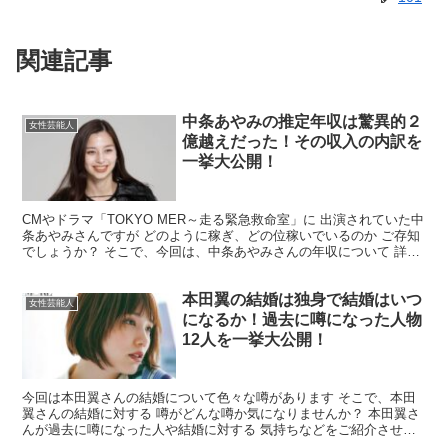
関連記事
中条あやみの推定年収は驚異的２
女性芸能人
億越えだった！その収入の内訳を
一挙大公開！
CMやドラマ「TOKYO MER～走る緊急救命室」に 出演されていた中
条あやみさんですが どのように稼ぎ、どの位稼いでいるのか ご存知
でしょうか？ そこで、今回は、中条あやみさんの年収について 詳し
くお伝えしていきたいと思いますので 最後ま...
本田翼の結婚は独身で結婚はいつ
女性芸能人
になるか！過去に噂になった人物
12人を一挙大公開！
今回は本田翼さんの結婚について色々な噂があります そこで、本田
翼さんの結婚に対する 噂がどんな噂か気になりませんか？ 本田翼さ
んが過去に噂になった人や結婚に対する 気持ちなどをご紹介させて
いただきたいと 思いますので最後までお付き合いのほど...