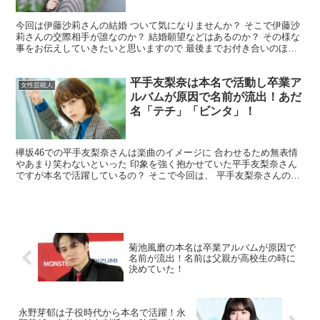
今回は伊藤沙莉さんの結婚 ついて気になりませんか？ そこで伊藤沙
莉さんの交際相手が誰なのか？ 結婚願望などはあるのか？ その様な
事をお伝えしていきたいと思いますので 最後までお付き合いのほど
よろしくお願いいたします。 伊藤沙莉さんは結婚し...
平手友梨奈は本名で活動し卒業ア
女性芸能人
ルバムが原因で名前が流出！あだ
名「テチ」「ビンタ」！
欅坂46での平手友梨奈さんは楽曲のイメージに 合わせるため無表情
やあまり笑わないといった 印象を強く抱かせていた平手友梨奈さん
ですが本名で活躍しているの？ そこで今回は、 平手友梨奈さんの名
前について 詳しくまとめていきますので 最後まで...
菊池風磨の本名は卒業アルバムが原因で
名前が流出！名前は父親が高校生の時に
決めていた！
永野芽郁は子役時代から本名で活躍！永