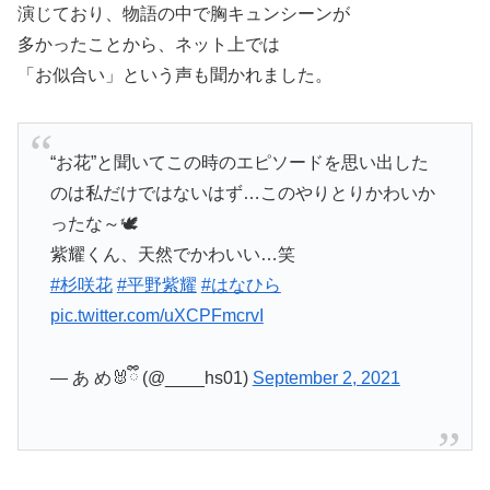
演じており、物語の中で胸キュンシーンが
多かったことから、ネット上では
「お似合い」という声も聞かれました。
“お花”と聞いてこの時のエピソードを思い出した
のは私だけではないはず…このやりとりかわいか
ったな～🕊
紫耀くん、天然でかわいい…笑
#杉咲花
#平野紫耀
#はなひら
pic.twitter.com/uXCPFmcrvI
— あ め🐰ྀི (@____hs01)
September 2, 2021