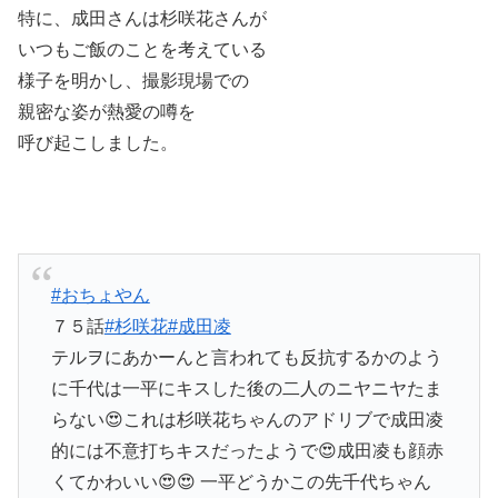
特に、成田さんは杉咲花さんが
いつもご飯のことを考えている
様子を明かし、撮影現場での
親密な姿が熱愛の噂を
呼び起こしました。
#おちょやん
７５話
#杉咲花
#成田凌
テルヲにあかーんと言われても反抗するかのよう
に千代は一平にキスした後の二人のニヤニヤたま
らない😍これは杉咲花ちゃんのアドリブで成田凌
的には不意打ちキスだったようで😍成田凌も顔赤
くてかわいい😍😍 一平どうかこの先千代ちゃん