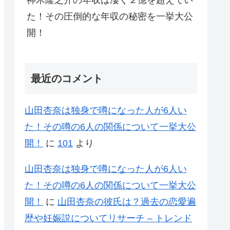
神木隆之介の年収は凄く２億を超えてい
た！その圧倒的な年収の秘密を一挙大公
開！
最近のコメント
山田杏奈は独身で噂になった人が6人い
た！その噂の6人の関係について一挙大公
開！
に
101
より
山田杏奈は独身で噂になった人が6人い
た！その噂の6人の関係について一挙大公
開！
に
山田杏奈の彼氏は？過去の恋愛遍
歴や妊娠説についてリサーチ – トレンド