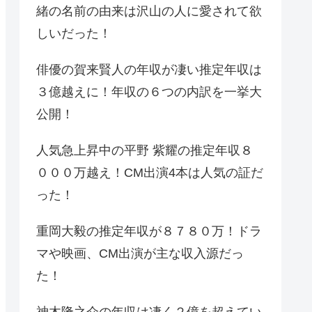
緒の名前の由来は沢山の人に愛されて欲
しいだった！
俳優の賀来賢人の年収が凄い推定年収は
３億越えに！年収の６つの内訳を一挙大
公開！
人気急上昇中の平野 紫耀の推定年収８
０００万越え！CM出演4本は人気の証だ
った！
重岡大毅の推定年収が８７８０万！ドラ
マや映画、CM出演が主な収入源だっ
た！