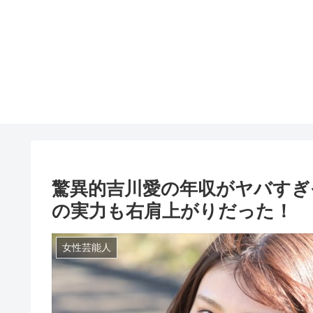
驚異的吉川愛の年収がヤバすぎ
の実力も右肩上がりだった！
女性芸能人