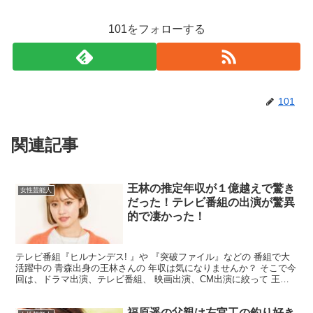
101をフォローする
101
関連記事
王林の推定年収が１億越えで驚き
女性芸能人
だった！テレビ番組の出演が驚異
的で凄かった！
テレビ番組『ヒルナンデス! 』や 『突破ファイル』などの 番組で大
活躍中の 青森出身の王林さんの 年収は気になりませんか？ そこで今
回は、ドラマ出演、テレビ番組、 映画出演、CM出演に絞って 王林
さんの年収を詳しく まとめていきますので 最...
福原遥の父親は左官工の釣り好き