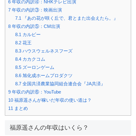
6
年収の内訳④：NHKテレビ出演
7
年収の内訳③：映画出演
7.1
『あの花が咲く丘で、君とまた出会えたら。』
8
年収の内訳⑤：CM出演
8.1
カルビー
8.2
花王
8.3
ハウスウェルネスフーズ
8.4
カカクコム
8.5
ズーロンゲーム
8.6
旭化成ホームプロダクツ
8.7
全国共済農業協同組合連合会『JA共済』
9
年収の内訳⑥：YouTube
10
福原遥さんが稼いだ年収の使い道は？
11
まとめ
福原遥さんの年収はいくら？