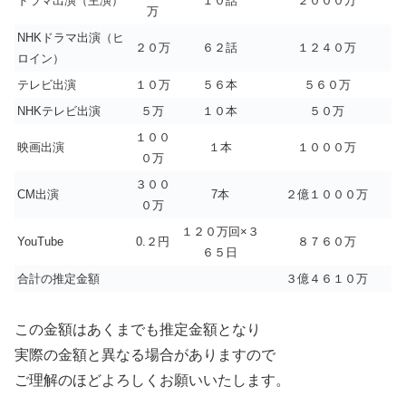
ドラマ出演（主演）
１０話
２０００万
万
NHKドラマ出演（ヒ
２０万
６２話
１２４０万
ロイン）
テレビ出演
１０万
５６本
５６０万
NHKテレビ出演
５万
１０本
５０万
１００
映画出演
１本
１０００万
０万
３００
CM出演
7本
２億１０００万
０万
１２０万回×３
YouTube
0.２円
８７６０万
６５日
合計の推定金額
３億４６１０万
この金額はあくまでも推定金額となり
実際の金額と異なる場合がありますので
ご理解のほどよろしくお願いいたします。