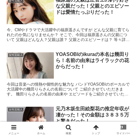
女性芸能人
な父親だった！父親とのエピソー
ドは愛情たっぷりだった！
今、CMやドラマで大活躍中の福原遥さんですが どんな父親に育てら
れたのか気になりませんか？ そこで、今回は福原遥さんの父親につ
いて 父親はどんな人？父親は誰？ 父親とのエピソードは？ 等々詳し
くお伝えしていきたいと思いまので 最後までお読み...
YOASOBIのikuraの本名は幾田り
女性芸能人
ら！名前の由来はライラックの花
からだった！
今回は音楽への情熱や個性的な魅力な バンドYOASOBIのボーカルで
大活躍中の幾田りらさんの名前について ご紹介させていただきま
す。 幾田りらさんの名前の由来や エピソードをご紹介させていただ
きます。 幾田りらさんってどんな人？ 幾田りら...
元乃木坂生田絵梨花の推定年収が
女性芸能人
凄かった！その金額は３８３５万
と驚きだった！
メニュー
ホーム
検索
トップ
サイドバー