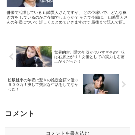
俳優で活躍している 山崎賢人さんですが、 どの位稼いで、どんな稼
ぎ方を しているのかご存知でしょうか？ そこで今回は、 山崎賢人さ
んの年収について 詳しくまとめていきますので 最後まで読んで頂け
れば幸いです。 山崎賢人さんの年収はいくら？ ...
驚異的吉川愛の年収がヤバすぎその年収
は右肩上がり！女優としての実力も右肩
上がりだった！
松坂桃李の年収は驚きの推定金額２億３
６００万！決して贅沢な生活をしてなか
った！
コメント
コメントを書き込む