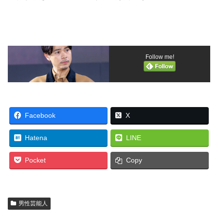
Follow me!
Facebook
X
Hatena
LINE
Pocket
Copy
男性芸能人