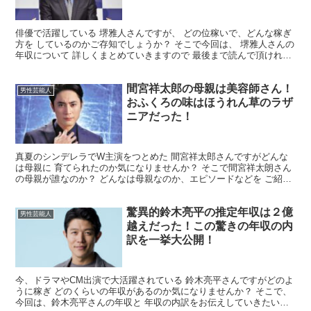
俳優で活躍している 堺雅人さんですが、 どの位稼いで、どんな稼ぎ
方を しているのかご存知でしょうか？ そこで今回は、 堺雅人さんの
年収について 詳しくまとめていきますので 最後まで読んで頂ければ
幸いです。 堺雅人さんの年収はいくら？ ２０２...
間宮祥太郎の母親は美容師さん！
男性芸能人
おふくろの味はほうれん草のラザ
ニアだった！
真夏のシンデレラでW主演をつとめた 間宮祥太郎さんですがどんな
は母親に 育てられたのか気になりませんか？ そこで間宮祥太朗さん
の母親が誰なのか？ どんなは母親なのか、エピソードなどを ご紹介
させていただきます。 間宮祥太朗さんの母親は誰？ ...
驚異的鈴木亮平の推定年収は２億
男性芸能人
越えだった！この驚きの年収の内
訳を一挙大公開！
今、ドラマやCM出演で大活躍されている 鈴木亮平さんですがどのよ
うに稼ぎ どのくらいの年収があるのか気になりませんか？ そこで、
今回は、鈴木亮平さんの年収と 年収の内訳をお伝えしていきたいと