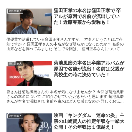
思います！ 最後までお付き合いの程よろしくお願いい...
窪田正孝の本名は窪田正孝で 卒
男性芸能人
アルが原因で名前が流出してい
た！近藤春菜から愛称も！
俳優業で活躍している窪田正孝さんですが、 本名ということはご存
知ですか？ 窪田正孝さんの本名がなぜ明らかになったのか？ 名前の
由来などを調べてみました そこで今回は、 窪田正孝さんについて 詳
しくまとめていきますので 最後までお付き合いの ...
菊池風磨の本名は卒業アルバムが
男性芸能人
原因で名前が流出！名前は父親が
高校生の時に決めていた！
皆さんは菊池風磨さんの 本名が気になりませんか？ 今回は菊池風磨
さんの本名について ご紹介させていただきたいと思います 菊池風磨
さんが本名で活動され 名前を由来はどんな感じなのか 詳しくお伝え
していきたいと 思いますので最後までお付き合いの...
映画「キングダム 運命の炎」主
男性芸能人
演の山崎賢人の推定年収を一挙大
公開！その年収は１億越え！