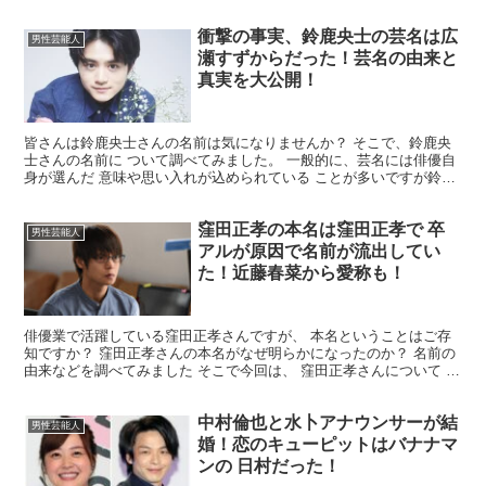
衝撃の事実、鈴鹿央士の芸名は広
男性芸能人
瀬すずからだった！芸名の由来と
真実を大公開！
皆さんは鈴鹿央士さんの名前は気になりませんか？ そこで、鈴鹿央
士さんの名前に ついて調べてみました。 一般的に、芸名には俳優自
身が選んだ 意味や思い入れが込められている ことが多いですが鈴鹿
央士さんの 場合は少し違います。 そこで俳優の鈴鹿...
窪田正孝の本名は窪田正孝で 卒
男性芸能人
アルが原因で名前が流出してい
た！近藤春菜から愛称も！
俳優業で活躍している窪田正孝さんですが、 本名ということはご存
知ですか？ 窪田正孝さんの本名がなぜ明らかになったのか？ 名前の
由来などを調べてみました そこで今回は、 窪田正孝さんについて 詳
しくまとめていきますので 最後までお付き合いの ...
中村倫也と水卜アナウンサーが結
男性芸能人
婚！恋のキューピットはバナナマ
ンの 日村だった！