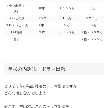
ドラマ出演（主
10本
１０００万
１億
演）
テレビ出演
３５本
１５万
５２５万
NHKテレビ出演
6本
５万
３０万
CM出演
２本
６０００万
１億２０００万
合計
２億２５５５万
年収の内訳①：ドラマ出演
２０２３年の福山雅治のドラマ出演ですが
どんな感じなんでしよう？
そこで、福山雅治さんのドラマ出演を