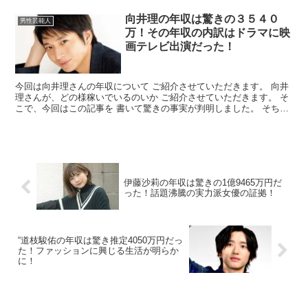
向井理の年収は驚きの３５４０
男性芸能人
万！その年収の内訳はドラマに映
画テレビ出演だった！
今回は向井理さんの年収について ご紹介させていただきます。 向井
理さんが、どの様稼いでいるのいか ご紹介させていただきます。 そ
こで、今回はこの記事を 書いて驚きの事実が判明しました。 そちら
の判明はまとめに書いておきます。 向井理さんの年...
伊藤沙莉の年収は驚きの1億9465万円だ
った！話題沸騰の実力派女優の証拠！
“道枝駿佑の年収は驚き推定4050万円だっ
た！ファッションに興じる生活が明らか
に！