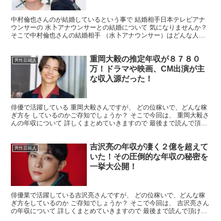
中村倫也さんのが結婚しているという事で 結婚相手日本テレビアナ
ウンサーの 水卜アナウンサーとの結婚について 気になりませんか？
そこで中村倫也さんの結婚相手 （水卜アナウンサー）はどんな人な
のか この２人の馴れ初めやエピソードなどを ご紹介...
重岡大毅の推定年収が８７８０
男性芸能人
万！ドラマや映画、CM出演が主
な収入源だった！
俳優で活躍している 重岡大毅さんですが、 どの位稼いで、どんな稼
ぎ方を しているのかご存知でしょうか？ そこで今回は、 重岡大毅さ
んの年収について 詳しくまとめていきますので 最後まで読んで頂け
れば幸いです。 重岡大毅さんの年収はいくら？ ...
吉沢亮の年収が凄く２億を超えて
男性芸能人
いた！その圧倒的な年収の秘密を
一挙大公開！
俳優業で活躍している吉沢亮さんですが、 どの位稼いで、どんな稼
ぎ方をしているのか ご存知でしょうか？ そこで今回は、 吉沢亮さん
の年収について 詳しくまとめていきますので 最後まで読んで頂けれ
ば幸いです。 吉沢亮さんの年収はいくら？ いった...