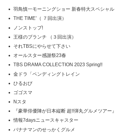
羽鳥慎一モーニングショー 新春特大スペシャル
THE TIME’（ ７回出演）
ノンストップ!
王様のブランチ （３回出演）
それTBSにやらせて下さい
オールスター感謝祭23春
TBS DRAMA COLLECTION 2023 Spring!!
金ドラ「ペンディングトレイン
ひるおび
ゴゴスマ
Nスタ
『豪華俳優陣が日本縦断 超!!弾丸グルメツアー』
情報7daysニュースキャスター
バナナマンのせっかくグルメ