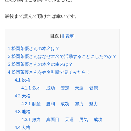
最後まで読んで頂ければ幸いです。
目次
[
非表示
]
1
松岡茉優さんの本名は？
2
松岡茉優さんはなぜ本名で活動することにしたのか？
3
松岡茉優さんの本名の由来は？
4
松岡茉優さんを姓名判断で見てみたら！
4.1
総格
4.1.1
多才 成功 安定 天運 健康
4.2
天格
4.2.1
財産 勝利 成功 努力 魅力
4.3
地格
4.3.1
努力 真面目 天運 男気 成功
4.4
人格