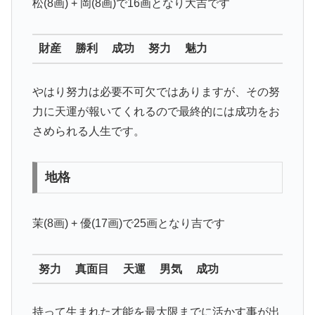
松(8画) + 岡(8画)で16画となり
大吉
です
財産 勝利 成功 努力 魅力
やはり努力は必要不可欠ではありますが、その努
力に天運が報いてくれるので最終的には成功をお
さめられる人生です。
地格
茉(8画) + 優(17画)で25画となり
吉
です
努力 真面目 天運 男気 成功
持って生まれた才能を最大限までに活かす事が出