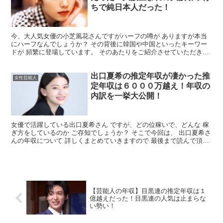
ちで純日本人だった！
今、大人気女優の小芝風花さんですがハーフの噂が ありますが本当
にハーフなんでしょうか？ その背後に韓国や中国といったキーワー
ドが 頻繁に登場しています。 そのあたりをご紹介させていただきま
すので 最後までお付き合いのほど よろしくお願いいた...
出口夏希の推定年収が凄かった推
女性芸能人
定年収は６０００万越え！年収の
内訳を一挙大公開！
女優で活躍している出口夏希さん ですが、どの位稼いで、どんな 稼
ぎ方をしているのか ご存知でしょうか？ そこで今回は、 出口夏希さ
んの年収について 詳しくまとめていきますので 最後まで読んで頂け
れば幸いです。 出口夏希さんの年収はいくら？ ...
【芸能人の年収】目黒連の推定年収は１
億越えだった！目黒連の人気は止まらな
い勢い！