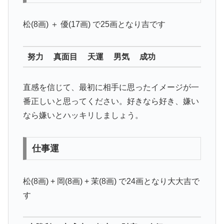
松(8画) ＋ 優(17画) で25画となり
吉
です
努力 真面目 天運 男気 成功
直感を信じて、最初に相手に思ったイメージが一
番正しいと思ってください。好きなら好き、嫌い
なら嫌いとハッキリしましょう。
仕事運
松(8画) + 岡(8画) + 茉(8画) で24画となり
大大吉
で
す