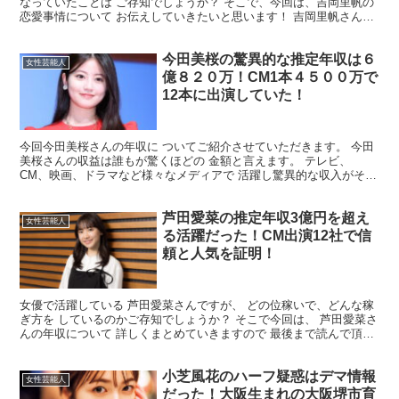
なっていたことは ご存知でしょうか？ そこで、今回は、吉岡里帆の
恋愛事情について お伝えしていきたいと思います！ 吉岡里帆さん
は、どんな人と噂になったのか？ その、噂は真実なの...
今田美桜の驚異的な推定年収は６
女性芸能人
億８２０万！CM1本４５００万で
12本に出演していた！
今回今田美桜さんの年収に ついてご紹介させていただきます。 今田
美桜さんの収益は誰もが驚くほどの 金額と言えます。 テレビ、
CM、映画、ドラマなど様々なメディアで 活躍し驚異的な収入がその
収益を支えています。 世間からの支持も厚くその影響か...
芦田愛菜の推定年収3億円を超え
女性芸能人
る活躍だった！CM出演12社で信
頼と人気を証明！
女優で活躍している 芦田愛菜さんですが、 どの位稼いで、どんな稼
ぎ方を しているのかご存知でしょうか？ そこで今回は、 芦田愛菜さ
んの年収について 詳しくまとめていきますので 最後まで読んで頂け
れば幸いです。 芦田愛菜さんの年収はいくら？ ...
小芝風花のハーフ疑惑はデマ情報
女性芸能人
だった！大阪生まれの大阪堺市育