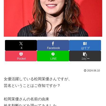
X
Facebook
はてブ
Pocket
LINE
コピー
2024.06.10
女優活躍している松岡茉優さんですが、
芸名ということはご存知ですか？
松岡茉優さんの名前の由来
姓名判断などを調べてみました。