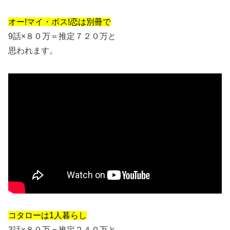
オー!マイ・ボス!恋は別冊で
9話×８０万＝推定７２０万と
思われます。
コタローは1人暮らし
3話×８０万＝推定２４０万と