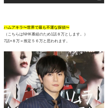
ハムアキラ〜世界で最も不運な探偵〜
（こちらはNHK番組のため1話８万とします。）
7話×８万＝推定５６万と思われます。