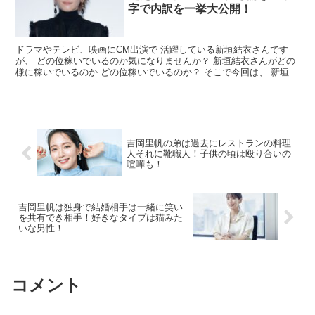
字で内訳を一挙大公開！
ドラマやテレビ、映画にCM出演で 活躍している新垣結衣さんです
が、 どの位稼いでいるのか気になりませんか？ 新垣結衣さんがどの
様に稼いでいるのか どの位稼いでいるのか？ そこで今回は、 新垣結
衣さんの年収について 詳しくまとめていきますので...
吉岡里帆の弟は過去にレストランの料理
人それに靴職人！子供の頃は殴り合いの
喧嘩も！
吉岡里帆は独身で結婚相手は一緒に笑い
を共有でき相手！好きなタイプは猫みた
いな男性！
コメント