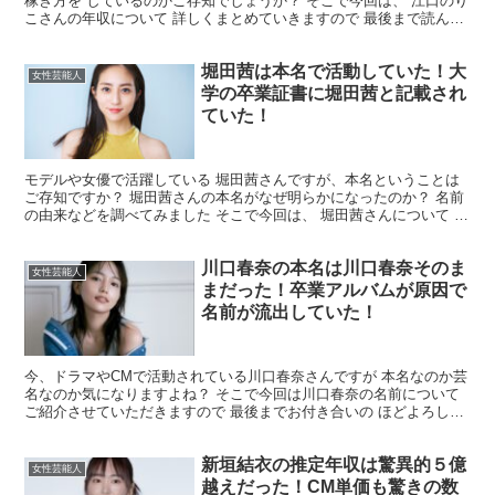
稼ぎ方を しているのかご存知でしょうか？ そこで今回は、 江口のり
こさんの年収について 詳しくまとめていきますので 最後まで読んで
頂ければ幸いです。 江口のりこの年収はいくら？...
堀田茜は本名で活動していた！大
女性芸能人
学の卒業証書に堀田茜と記載され
ていた！
モデルや女優で活躍している 堀田茜さんですが、本名ということは
ご存知ですか？ 堀田茜さんの本名がなぜ明らかになったのか？ 名前
の由来などを調べてみました そこで今回は、 堀田茜さんについて 詳
しくまとめていきますので 最後まで読んで頂けれ...
川口春奈の本名は川口春奈そのま
女性芸能人
まだった！卒業アルバムが原因で
名前が流出していた！
今、ドラマやCMで活動されている川口春奈さんですが 本名なのか芸
名なのか気になりますよね？ そこで今回は川口春奈の名前について
ご紹介させていただきますので 最後までお付き合いの ほどよろしく
お願いいたします。 果たして川口春奈は本名なのか...
新垣結衣の推定年収は驚異的５億
女性芸能人
越えだった！CM単価も驚きの数