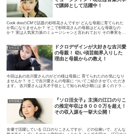
で講師として活躍中！
Cook dooのCMで話題の杉咲花さんですが どんな母親に育てられた
か気になりませんか？ そこで杉咲花さんの母親はどんな母親なの
か？ 実は人気実力派のミュージシャンと言われており その事実をご
紹介させていただきますので 最後までお付き合い...
ドクロデザインが大好きな吉川愛
女性芸能人
の母親！ 幼い頃芸能界入りした
理由と母親からの教え！
今回はあの吉川愛さんのがどの様は母親に 育てられたのか気になり
ませんか？ そこで吉川愛さんの母親に ついてご紹介させていただき
ます。 吉川愛さんは天才子役として知られ幼少期には 多くのドラマ
や映画で活躍しましたが ある時期には引退してしまい...
『ソロ活女子』主演の江口のりこ
女性芸能人
の推定年収は８０００万を超え！
その収入源を一挙大公開！
女優で活躍している 江口のりこさんですが、 どの位稼いで、どんな