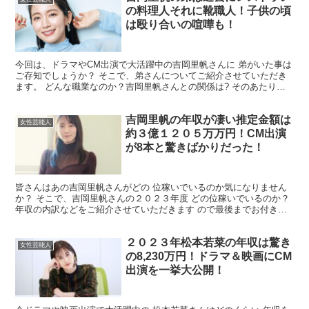
の料理人それに靴職人！子供の頃
は殴り合いの喧嘩も！
今回は、ドラマやCM出演で大活躍中の吉岡里帆さんに 弟がいた事は
ご存知でしょうか？ そこで、弟さんについてご紹介させていただき
ます。 どんな職業なのか？吉岡里帆さんとの関係は? そのあたりを
ご紹介させていただきますので 最後までお付き合いの...
吉岡里帆の年収が凄い推定金額は
女性芸能人
約３億１２０５万万円！CM出演
が8本と驚きばかりだった！
皆さんはあの吉岡里帆さんがどの 位稼いでいるのか気になりません
か？ そこで、吉岡里帆さんの２０２３年度 どの位稼いでいるのか？
年収の内訳などをご紹介させていただきます ので最後までお付き合
いのほどよろしく お願いいたします。 吉岡里帆さん...
２０２３年松本若菜の年収は驚き
女性芸能人
の8,230万円！ドラマ＆映画にCM
出演を一挙大公開！