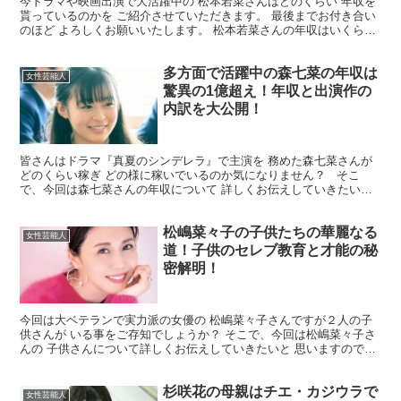
今ドラマや映画出演で大活躍中の 松本若菜さんはどのくらい 年収を
貰っているのかを ご紹介させていただきます。 最後までお付き合い
のほど よろしくお願いいたします。 松本若菜さんの年収はいくら？
松本若菜さんの２０２３年の年収は いくらなんで...
多方面で活躍中の森七菜の年収は
女性芸能人
驚異の1億超え！年収と出演作の
内訳を大公開！
皆さんはドラマ『真夏のシンデレラ』で主演を 務めた森七菜さんが
どのくらい稼ぎ どの様に稼いでいるのか気になりません？ そこ
で、今回は森七菜さんの年収について 詳しくお伝えしていきたいと
思いますので 最後までお付き合いの程よろしくお願いい...
松嶋菜々子の子供たちの華麗なる
女性芸能人
道！子供のセレブ教育と才能の秘
密解明！
今回は大ベテランで実力派の女優の 松嶋菜々子さんですが２人の子
供さんが いる事をご存知でしょうか？ そこで、今回は松嶋菜々子さ
んの 子供さんについて詳しくお伝えしていきたいと 思いますので最
後までお付き合いの 程よろしくお願いいたします。 ...
杉咲花の母親はチエ・カジウラで
女性芸能人