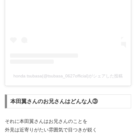
honda tsubasa(@tsubasa_0627official)がシェアした投稿
本田翼さんのお兄さんはどんな人③
それに本田翼さんはお兄さんのことを
外見は近寄りがたい雰囲気で目つきが鋭く