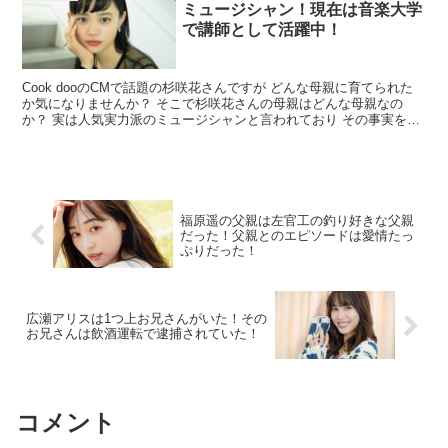
ミュージシャン！現在は音楽大学
で講師として活躍中！
Cook dooのCMで話題の杉咲花さんですが どんな母親に育てられた
か気になりませんか？ そこで杉咲花さんの母親はどんな母親なの
か？ 実は人気実力派のミュージシャンと言われており その事実をご
紹介させていただきますので 最後までお付き合い...
福原遥の父親は左官工の釣り好きな父親
だった！父親とのエピソードは愛情たっ
ぷりだった！
広瀬アリスは1つ上お兄さんがいた！その
お兄さんは飲酒運転で逮捕されていた！
コメント