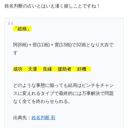
姓名判断の占いとはいえ凄く嬉しことですね！
「総格」
阿(8画) + 部(11画) + 寛(13画)で32画となり
大吉
で
す
成功 天運 良縁 援助者 好機
どのような事態に陥っても結局はピンチをチャン
スに変えれるタイプで最終的には万事解決で問題
なく全てを終わらせられる。
出典先：
姓名判断 彩