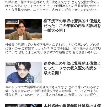
転職の魔王様で主演を務めた成田凌さんですが どんな父親に育てら
れたのか気になりませんか？ そこで成田凌さんの父親が誰なのか？
どんな父親なのか、エピソードも含めて ご紹介させていただきたい
ので 最後までお付き合いのほど よろしくお願いいたし...
松下洸平の年収は驚異的１億越え
男性芸能人
だった！この年収の内訳の詳細を
一挙大公開！
俳優業で活躍している松下洸平さんですが、 どの位稼いぎ、どの様
に稼ぐのか ご存知でしょうか？ そこで今回は、 松下洸平さんの年収
について 詳しくまとめていきますので最後まで お付き合いをいただ
ければ幸いです。 松下洸平さんの年収はいくら？ ...
鈴鹿央士の年収は驚異的１億越え
男性芸能人
だった！６つの収入源の内訳を一
挙大公開！
今のドラマで大活躍中の鈴鹿央士さんですが どの位稼いでいるのか
気になりませんか？ 今回は鈴鹿央士さんの年収についてどのように
収入を得ているのか、そして収入の具体的な 金額についてご紹介さ
せていただきます。 今のドラマで大活躍中の鈴鹿央士さ...
木村拓哉の推定年収は破格の４億
男性芸能人