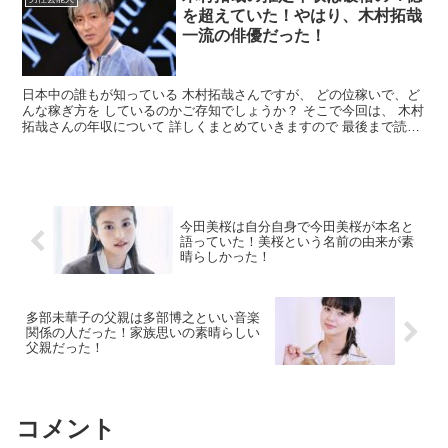
を超えていた！やはり、木村拓哉
一流の俳優だった！
日本中の誰もが知っている 木村拓哉さんですが、 どの位稼いで、ど
んな稼ぎ方を しているのかご存知でしょうか？ そこで今回は、 木村
拓哉さんの年収について 詳しくまとめていきますので 最後まで読ん
で頂ければ幸いです。 木村拓哉さんの年収はいく...
今田美桜は自分自身で今田美桜が本名と
語っていた！美桜という名前の由来が素
晴らしかった！
多部未華子の父親は多部博之といい音楽
関係の人だった！家族思いの素晴らしい
父親だった！
コメント