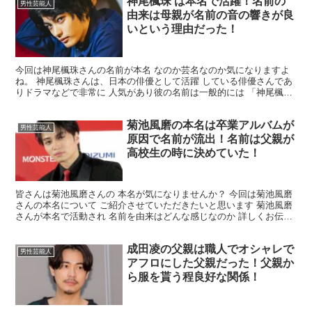
神尾楓珠 は本名で活躍！名前の
男性芸能人
由来は母親が名前の音の響きが良
いという理由だった！
今回は神尾楓珠さんの名前が本名 なのか芸名なのか気になりますよ
ね。 神尾楓珠さんは、日本の俳優として活躍 している俳優さんであ
りドラマなどで非常に 人気があり彼の名前は一般的には 「神尾楓
珠」として知られています。 そこで神尾楓珠さんの名前...
菊池風磨の本名は卒業アルバムが
男性芸能人
原因で名前が流出！名前は父親が
高校生の時に決めていた！
皆さんは菊池風磨さんの 本名が気になりませんか？ 今回は菊池風磨
さんの本名について ご紹介させていただきたいと思います 菊池風磨
さんが本名で活動され 名前を由来はどんな感じなのか 詳しくお伝え
していきたいと 思いますので最後までお付き合いの...
成田凌の父親は職人でオシャレで
男性芸能人
アフロにした父親だった！父親か
ら服を貰う程良好な関係！