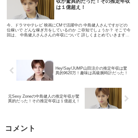
収が驚異的だった！その推定年収
は１億超え！
今、ドラマやテレビ 映画にCMで活躍中の 中島健人さんですがどの
位稼いで どんな稼ぎ方をしているのか ご存知でしょうか？ そこで今
回は、 中島健人さんさんの年収について 詳しくまとめていきますの
で 最後まで読んで頂ければ幸いです。 中島健人...
Hey!Say!JUMP山田涼介の推定年収は驚
異的9620万！趣味は高級腕時計だった！
元Sexy Zoneの中島健人の推定年収が驚
異的だった！その推定年収は１億超え！
コメント