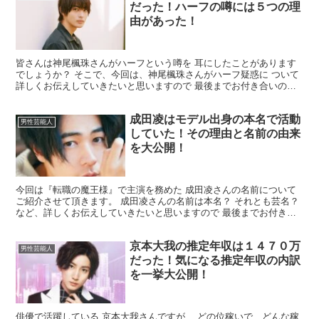
だった！ハーフの噂には５つの理
由があった！
皆さんは神尾楓珠さんがハーフという噂を 耳にしたことがあります
でしょうか？ そこで、今回は、神尾楓珠さんがハーフ疑惑に ついて
詳しくお伝えしていきたいと思いますので 最後までお付き合いの程
よろしくお願いいたします。 神尾楓珠さんはハーフなの...
成田凌はモデル出身の本名で活動
男性芸能人
していた！その理由と名前の由来
を大公開！
今回は『転職の魔王様』で主演を務めた 成田凌さんの名前について
ご紹介させて頂きます。 成田凌さんの名前は本名？ それとも芸名？
など、詳しくお伝えしていきたいと思いますので 最後までお付き合
いの程よろしくお願いいたします。 成田凌さんの本名...
京本大我の推定年収は１４７０万
男性芸能人
だった！気になる推定年収の内訳
を一挙大公開！
俳優で活躍している 京本大我さんですが、 どの位稼いで、どんな稼