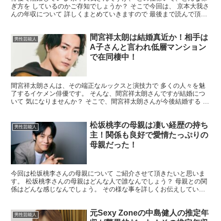
ぎ方を しているのかご存知でしょうか？ そこで今回は、 京本大我さ
んの年収について 詳しくまとめていきますので 最後まで読んで頂け
れば幸いです。 京本大我さんの年収はいくら？ ...
間宮祥太朗は結婚真近か！相手は
男性芸能人
A子さんと言われ低層マンション
で在同棲中！
間宮祥太朗さんは、その端正なルックスと演技力で 多くの人々を魅
了するイケメン俳優です。 そんな、間宮祥太朗さんですが結婚につ
いて 気になりませんか？ そこで、間宮祥太朗さんが今後結婚する 可
能性はあるのか？ 噂の人との関係をお伝えしていきた...
松坂桃李の母親は凄い経歴の持ち
男性芸能人
主！関係も良好で愛情たっぷりの
母親だった！
今回は松坂桃李さんの母親について ご紹介させて頂きたいと思いま
す。 松坂桃李さんの母親はどんな人で誰なんでしょう？ 母親との関
係はどんな感じなんでしょう。 その様な事を詳しくお伝えしていき
たいと 思いますので最後までお付き合いの 程よろしく...
元Sexy Zoneの中島健人の推定年
男性芸能人