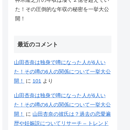
神木隆之介の年収は凄く２億を超えてい
た！その圧倒的な年収の秘密を一挙大公
開！
最近のコメント
山田杏奈は独身で噂になった人が6人い
た！その噂の6人の関係について一挙大公
開！
に
101
より
山田杏奈は独身で噂になった人が6人い
た！その噂の6人の関係について一挙大公
開！
に
山田杏奈の彼氏は？過去の恋愛遍
歴や妊娠説についてリサーチ – トレンド