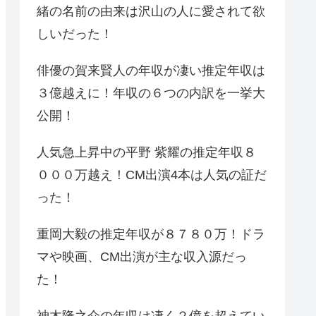
緒の名前の由来は沢山の人に愛されて欲
しいだった！
俳優の賀来賢人の年収が凄い推定年収は
３億越えに！年収の６つの内訳を一挙大
公開！
人気急上昇中の平野 紫耀の推定年収８
０００万越え！CM出演4本は人気の証だ
った！
重岡大毅の推定年収が８７８０万！ドラ
マや映画、CM出演が主な収入源だっ
た！