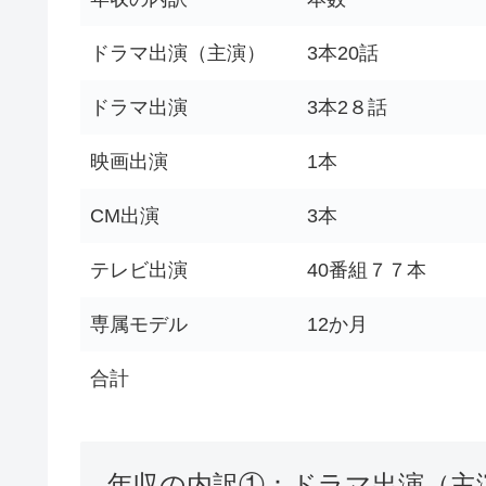
ドラマ出演（主演）
3本20話
ドラマ出演
3本2８話
映画出演
1本
CM出演
3本
テレビ出演
40番組７７本
専属モデル
12か月
合計
年収の内訳①：ドラマ出演（主