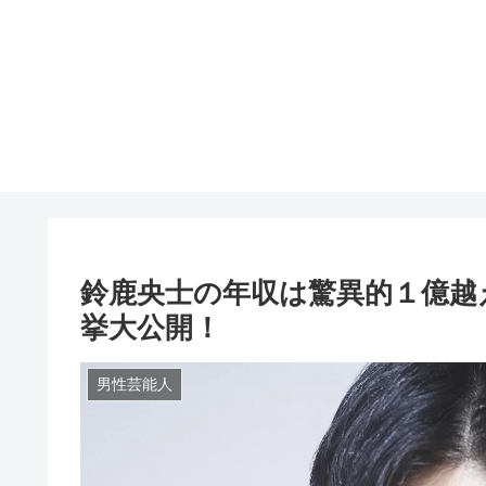
鈴鹿央士の年収は驚異的１億越
挙大公開！
男性芸能人