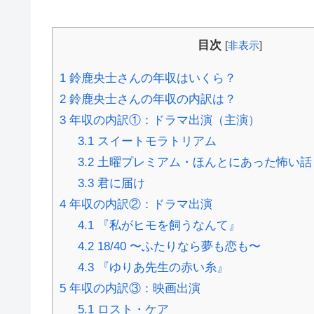
目次
[
非表示
]
1
鈴鹿央士さんの年収はいくら？
2
鈴鹿央士さんの年収の内訳は？
3
年収の内訳①：ドラマ出演（主演）
3.1
スイートモラトリアム
3.2
土曜プレミアム・ほんとにあった怖い話 夏
3.3
君に届け
4
年収の内訳②：ドラマ出演
4.1
『私がヒモを飼うなんて』
4.2
18/40 〜ふたりなら夢も恋も〜
4.3
『ゆりあ先生の赤い糸』
5
年収の内訳③：映画出演
5.1
ロスト・ケア