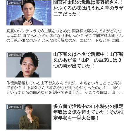
間宮祥太郎の母親は美容師さん！
男性芸能人
おふくろの味はほうれん草のラザ
ニアだった！
真夏のシンデレラでW主演をつとめた 間宮祥太郎さんですがどんな
は母親に 育てられたのか気になりませんか？ そこで間宮祥太朗さん
の母親が誰なのか？ どんなは母親なのか、エピソードなどを ご紹介
させていただきます。 間宮祥太朗さんの母親は誰？ ...
山下智久は本名で活躍中！山下智
男性芸能人
久のあだ名「山P」の由来には３
つの噂が出ていた！
俳優業活躍している山下智久さんですが、 本名ということはご存知
ですか？ 山下智久さんの本名がなぜ明らかになったのか？ 「山P」
というあだ名の由来などを 調べてみました。 そこで今回は、山下智
久さん名前について 詳しくまとめていきますので最後...
多方面で活躍中の山本耕史の推定
男性芸能人
年収は２億を超えていた！その推
定年収を一挙大公開！