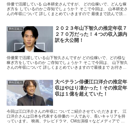
俳優で活躍している 山本耕史さんですが、 どの位稼いで、どんな稼
ぎ方を しているのかご存知でしょうか？ そこで今回は、 山本耕史さ
んの年収について 詳しくまとめていきますので 最後まで読んで頂け
れば幸いです。 山本耕史さんの年収はいくら？ ...
２０２３年山下智久の推定年収７
男性芸能人
２７０万だった！４つの収入源内
訳を大公開！
俳優業で活躍している山下智久さんですが どの位稼いで、どの様な
稼ぎ方をしているのか ご存知でしょうか？ そこで今回は、 山下智久
さんの年収について 詳しくまとめていきますので最後まで お付き合
いのほどよろしくお願いいたします。 山下智久さん...
大ベテラン俳優江口洋介の推定年
男性芸能人
収はやはり凄かった！その推定年
収は１億を超えていた！
今回は江口洋介さんの年収に ついてご紹介させていただきます。 江
口洋介さんは日本を代表する俳優の 一人であり、長いキャリアを持
っています。 映画、テレビドラマ、CM出演様々などメディアで 活
躍していることから高額なギャラを得ている 可能性が...