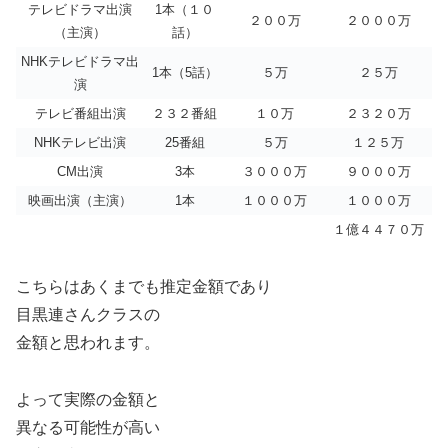
テレビドラマ出演
1本（１０
２００万
２０００万
（主演）
話）
NHKテレビドラマ出
1本（5話）
５万
２５万
演
テレビ番組出演
２３２番組
１０万
２３２０万
NHKテレビ出演
25番組
５万
１２５万
CM出演
3本
３０００万
９０００万
映画出演（主演）
1本
１０００万
１０００万
１億４４７０万
こちらはあくまでも推定金額であり
目黒連さんクラスの
金額と思われます。
よって実際の金額と
異なる可能性が高い