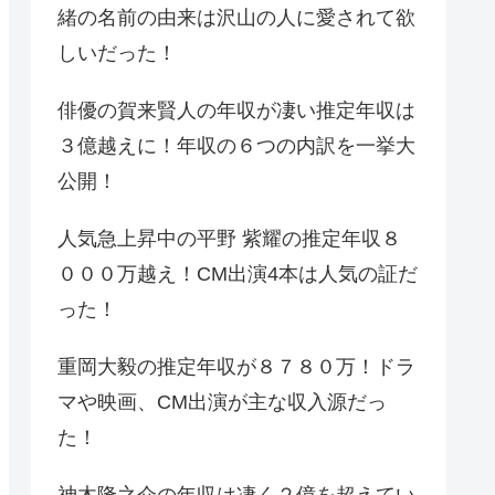
緒の名前の由来は沢山の人に愛されて欲
しいだった！
俳優の賀来賢人の年収が凄い推定年収は
３億越えに！年収の６つの内訳を一挙大
公開！
人気急上昇中の平野 紫耀の推定年収８
０００万越え！CM出演4本は人気の証だ
った！
重岡大毅の推定年収が８７８０万！ドラ
マや映画、CM出演が主な収入源だっ
た！