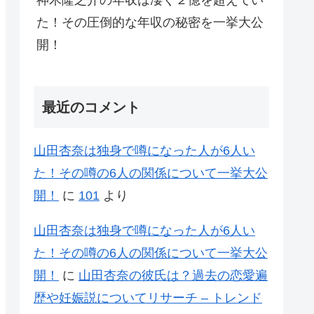
神木隆之介の年収は凄く２億を超えてい
た！その圧倒的な年収の秘密を一挙大公
開！
最近のコメント
山田杏奈は独身で噂になった人が6人い
た！その噂の6人の関係について一挙大公
開！
に
101
より
山田杏奈は独身で噂になった人が6人い
た！その噂の6人の関係について一挙大公
開！
に
山田杏奈の彼氏は？過去の恋愛遍
歴や妊娠説についてリサーチ – トレンド