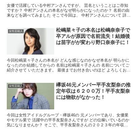
女優で活躍している中村アンさんですが、 芸名ということはご存知
ですか？ 中村アンさんの本名がなぜ明らかになったのか？ 名前の由
来などを調べてみました そこで今回は、 中村アンさんについて 詳し
くまとめていきます！ 中村アンさんの本名は？ 結...
松嶋菜々子の本名は松嶋奈奈子で
女性芸能人
卒アルが原因で名前流失！結婚後
は苗字がが変わり野口奈奈子に！
今回松嶋菜々子さんの本名が どんな感じなのかなぜ本名が 明らかに
なったのか結婚してからの 名前は松嶋菜々子さんの 名前についてご
紹介させて いただきます。 最後までお付き合いのほど よろしくお願
いいたします。 松嶋菜々子さんの本名は？ 結論...
欅坂46元メンバー平手友梨奈の推
女性芸能人
定年収は６２００万！平手友梨奈
には物欲がなかった！
今回は女性アイドルグループ・欅坂46の 元メンバーであり、女優業
やモデル業で 活躍中の平手友梨奈さんですが どの位稼いでいるのか
気になりませんか？ そこで、平手友梨奈さんの２０２３年の年収に
ついてご詳しくお伝えしていきたいと 思いますので...