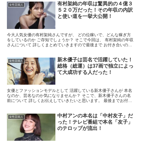
有村架純の年収は驚異的の４億３
女性芸能人
５２０万だった！その年収の内訳
と使い道を一挙大公開！
今大人気女優の有村架純さんですが、 どの位稼いで、どんな稼ぎ方
をしているのか ご存知でしょうか？ そこで今回は、 有村架純の年収
さんについて 詳しくまとめていきますので最後まで お付き合いのほ
どよろしくお願いいたします。 有村架純さんの年収...
新木優子は芸名で活躍していた！
女性芸能人
総格（総運）は37画で独立によっ
て大成功する人だった！
女優とファッションモデルとして 活躍している新木優子さんが 本名
なのか、芸名なのか気になりませんか？ そこで、新木優子さんの名
前について 詳しくお伝えしていきたいと思います。 最後までお付き
合いの程 よろしくお願いいたします。 新木優子さん...
中村アンの本名は「中村友子」だ
女性芸能人
った！テレビ番組で本名「友子」
のテロップが流出！