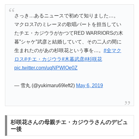
さっき…あるニュースで初めて知りました…。
マクロス7のミレーヌの歌唱パートを担当してい
たチエ・カジウラがかつてRED WARRIORSの木
暮”シャケ”武彦と結婚していて、その二人の間に
生まれたのがあの杉咲花という事を…。
#全マク
ロス
#チエ・カジウラ
#木暮武彦
#杉咲花
pic.twitter.com/uqNPWlOe0Z
— 雪丸 (@yukimaru69left2)
May 6, 2019
杉咲花さんの母親チエ・カジウラさんのデビュ
ー後