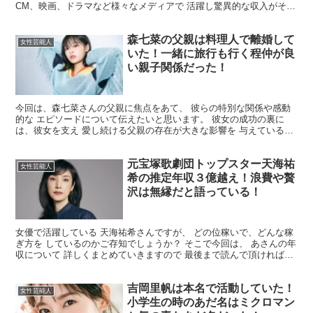
CM、映画、ドラマなど様々なメディアで 活躍し驚異的な収入がその
収益を支えています。 世間からの支持も厚くその影響か...
森七菜の父親は料理人で離婚して
女性芸能人
いた！一緒に旅行も行く程仲が良
い親子関係だった！
今回は、森七菜さんの父親に焦点をあて、 彼らの特別な関係や感動
的な エピソードについて伝えたいと思います。 彼女の成功の裏に
は、彼女を支え 愛し続ける父親の存在が大きな影響を 与えているか
と思います。 最後までお付き合いの 程よろしくお願い...
元宝塚歌劇団トップスター天海祐
女性芸能人
希の推定年収３億越え！浪費や贅
沢は無縁だと語っている！
女優で活躍している 天海祐希さんですが、 どの位稼いで、どんな稼
ぎ方を しているのかご存知でしょうか？ そこで今回は、 あさんの年
収について 詳しくまとめていきますので 最後まで読んで頂ければ幸
いです。 天海祐希さんの年収はいくら？ ２０２...
吉岡里帆は本名で活動していた！
女性芸能人
小学生の時のあだ名はミクロマン