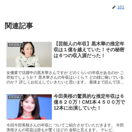
101
関連記事
【芸能人の年収】黒木華の推定年
女性芸能人
収は１億を越えていた！その秘密
は６つの収入源だった！
女優業で活躍中の黒木華さんですが どのくらいの年収があるのか ご
存知でしょうか？ 黒木華さんの年収はいくら？ どの様に稼いでいる
のか？ 詳しくお伝えしていきたいと思います。 最後まで読んで頂け
れば幸いです。 黒木華さんの年収はいくら？ 結論...
今田美桜の驚異的な推定年収は６
女性芸能人
億８２０万！CM1本４５００万で
12本に出演していた！
今回今田美桜さんの年収に ついてご紹介させていただきます。 今田
美桜さんの収益は誰もが驚くほどの 金額と言えます。 テレビ、