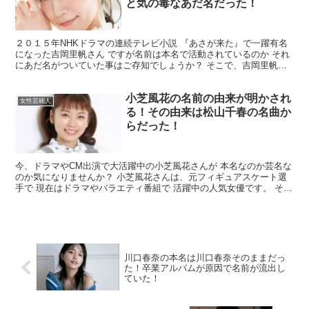
と気の毒なあだ名だった！
２０１５年NHKドラマの連続テレビ小説 『あさが来た』で一躍有名
になった吉岡里帆さん ですが名前は本名で活動されているのか それ
にあだ名がついていた事はご存知でしょうか？ そこで、吉岡里帆さ
んの名前とあだ名について ご紹介させていただきます...
小芝風花の名前の由来が明かされ
女性芸能人
る！その由来は松山千春の名曲か
らだった！
今、ドラマやCM出演で大活躍中の小芝風花さんが 本名なのか芸名な
のか気になりませんか？ 小芝風花さんは、元フィギュアスケート選
手で 現在はドラマやバラエティ番組で 活躍中の人気女優です。 そこ
で小芝風花さんの本名 なのか調べてみました。 小...
川口春奈の本名は川口春奈そのままだっ
た！卒業アルバムが原因で名前が流出し
ていた！