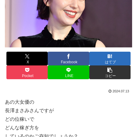
X
Facebook
はてブ
Pocket
LINE
コピー
2024.07.13
あの大女優の
長澤まさみさんですが
どの位稼いで
どんな稼ぎ方を
しているのかご存知でしょうか？