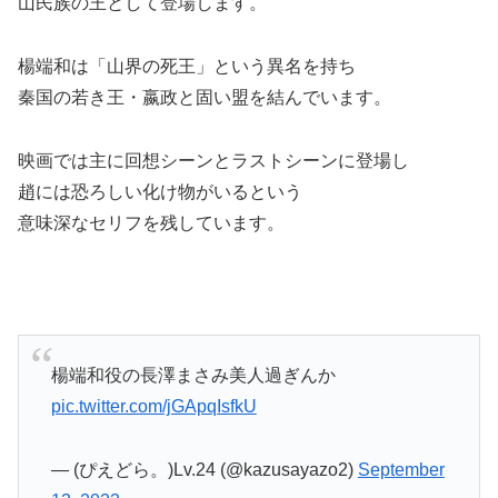
山民族の王として登場します。
楊端和は「山界の死王」という異名を持ち
秦国の若き王・嬴政と固い盟を結んでいます。
映画では主に回想シーンとラストシーンに登場し
趙には恐ろしい化け物がいるという
意味深なセリフを残しています
。
楊端和役の長澤まさみ美人過ぎんか
pic.twitter.com/jGApqIsfkU
— (ぴえどら。)Lv.24 (@kazusayazo2)
September