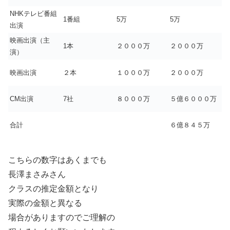
NHKテレビ番組
1番組
5万
5万
出演
映画出演（主
1本
２０００万
２０００万
演）
映画出演
２本
１０００万
２０００万
CM出演
7社
８０００万
５億６０００万
合計
６億８４５万
こちらの数字はあくまでも
長澤まさみさん
クラスの推定金額となり
実際の金額と異なる
場合がありますのでご理解の