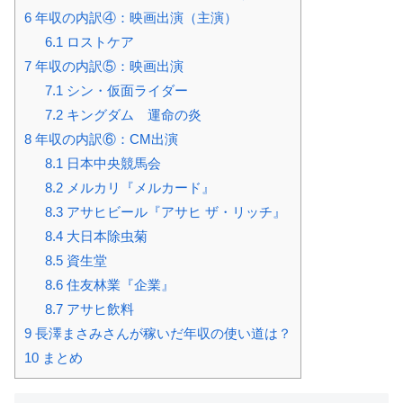
6
年収の内訳④：映画出演（主演）
6.1
ロストケア
7
年収の内訳⑤：映画出演
7.1
シン・仮面ライダー
7.2
キングダム 運命の炎
8
年収の内訳⑥：CM出演
8.1
日本中央競馬会
8.2
メルカリ『メルカード』
8.3
アサヒビール『アサヒ ザ・リッチ』
8.4
大日本除虫菊
8.5
資生堂
8.6
住友林業『企業』
8.7
アサヒ飲料
9
長澤まさみさんが稼いだ年収の使い道は？
10
まとめ