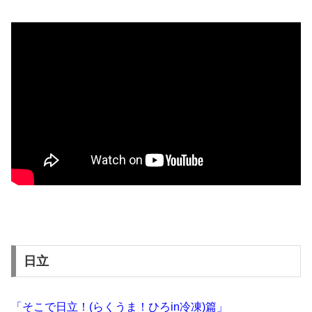
日立
「そこで日立！(らくうま！ひろin冷凍)篇」