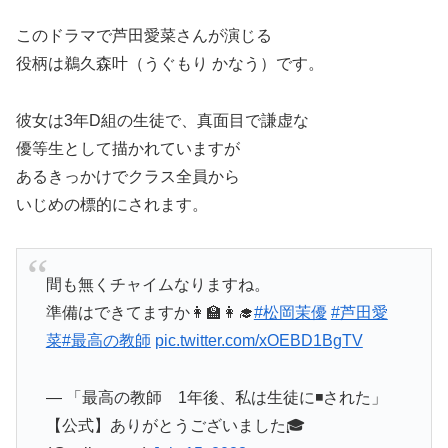
このドラマで芦田愛菜さんが演じる
役柄は鵜久森叶（うぐもり かなう）です。
彼女は3年D組の生徒で、真面目で謙虚な
優等生として描かれていますが
あるきっかけでクラス全員から
いじめの標的にされます
。
間も無くチャイムなりますね。
準備はできてますか👩‍🏫👩‍🎓
#松岡茉優
#芦田愛
菜
#最高の教師
pic.twitter.com/xOEBD1BgTV
— 「最高の教師 1年後、私は生徒に◾️された」
【公式】ありがとうございました🎓