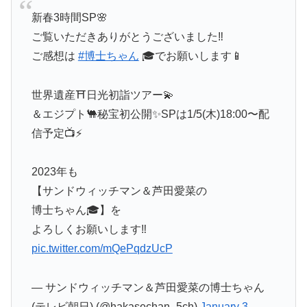
新春3時間SP🌸
ご覧いただきありがとうございました‼️
ご感想は
#博士ちゃん
🎓でお願いします📱
世界遺産⛩️日光初詣ツアー💫
＆エジプト🐫秘宝初公開✨SPは1/5(木)18:00〜配
信予定📺⚡️
2023年も
【サンドウィッチマン＆芦田愛菜の
博士ちゃん🎓】を
よろしくお願いします‼️
pic.twitter.com/mQePqdzUcP
— サンドウィッチマン＆芦田愛菜の博士ちゃん
(テレビ朝日) (@hakasechan_5ch)
January 3,