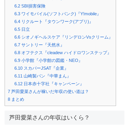
6.2
SBI損害保険
6.3
ワイモバイル(ソフトバンク)『Y!mobile』
6.4
リクルート『タウンワーク(アプリ)』
6.5
日立
6.6
シオノギヘルスケア『リンデロンVsクリーム』
6.7
サントリー『天然水』
6.8
オフテクス『cleadew ハイドロワンステップ』
6.9
小学館『小学館の図鑑・NEO』
6.10
スカパーJSAT『企業』
6.11
山崎製パン『中華まん』
6.12
日本赤十字社『キャンペーン』
7
芦田愛菜さんが稼いだ年収の使い道は？
8
まとめ
芦田愛菜さんの年収はいくら？