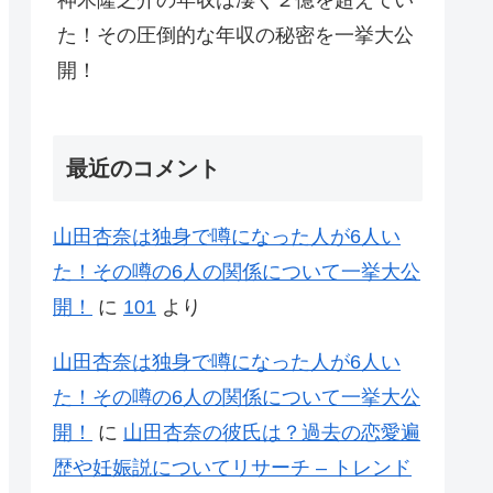
神木隆之介の年収は凄く２億を超えてい
た！その圧倒的な年収の秘密を一挙大公
開！
最近のコメント
山田杏奈は独身で噂になった人が6人い
た！その噂の6人の関係について一挙大公
開！
に
101
より
山田杏奈は独身で噂になった人が6人い
た！その噂の6人の関係について一挙大公
開！
に
山田杏奈の彼氏は？過去の恋愛遍
歴や妊娠説についてリサーチ – トレンド