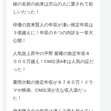
緒の名前の由来は沢山の人に愛されて欲
しいだった！
俳優の賀来賢人の年収が凄い推定年収は
３億越えに！年収の６つの内訳を一挙大
公開！
人気急上昇中の平野 紫耀の推定年収８
０００万越え！CM出演4本は人気の証だ
った！
重岡大毅の推定年収が８７８０万！ドラ
マや映画、CM出演が主な収入源だっ
た！