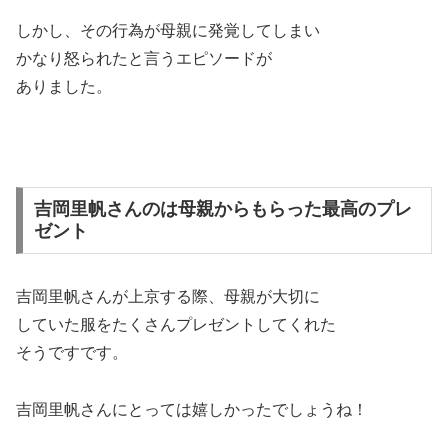
しかし、その行為が母親に発覚してしまい
かなり怒られたと言うエピソードが
ありました。
吉岡里帆さんのは母親からもらった最高のプレ
ゼント
吉岡里帆さんが上京する際、母親が大切に
していた服をたくさんプレゼントしてくれた
そうですです。
吉岡里帆さんにとっては嬉しかったでしょうね！