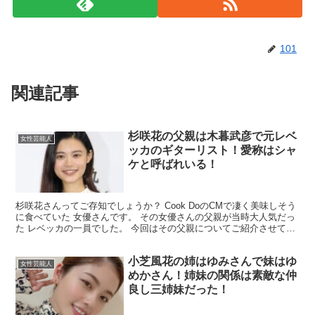
101
関連記事
杉咲花の父親は木暮武彦で元レベ
女性芸能人
ッカのギターリスト！愛称はシャ
ケと呼ばれいる！
杉咲花さんってご存知でしょうか？ Cook DoのCMで凄く美味しそう
に食べていた 女優さんです。 その女優さんの父親が当時大人気だっ
た レベッカの一員でした。 今回はその父親についてご紹介させてい
ただきます。 杉咲花さんの父親は誰？ 杉咲...
小芝風花の姉はゆみさんで妹はゆ
女性芸能人
めかさん！姉妹の関係は素敵な仲
良し三姉妹だった！