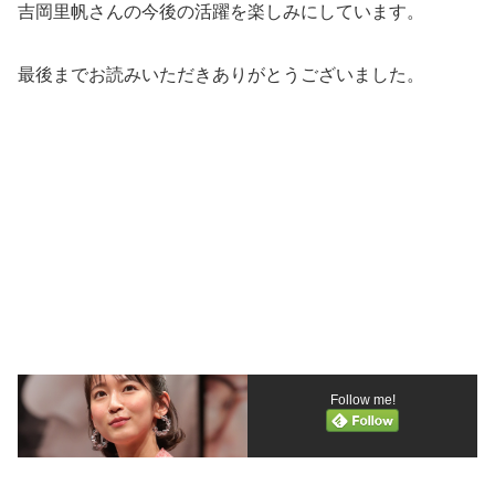
吉岡里帆さんの今後の活躍を楽しみにしています。
最後までお読みいただきありがとうございました。
Follow me!