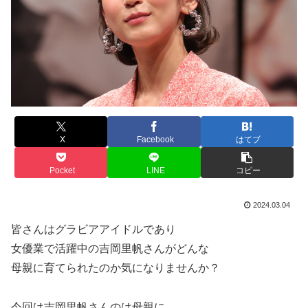
X
Facebook
はてブ
Pocket
LINE
コピー
2024.03.04
皆さんはグラビアアイドルであり
女優業で活躍中の吉岡里帆さんがどんな
母親に育てられたのか気になりませんか？
今回は吉岡里帆さんのは母親に