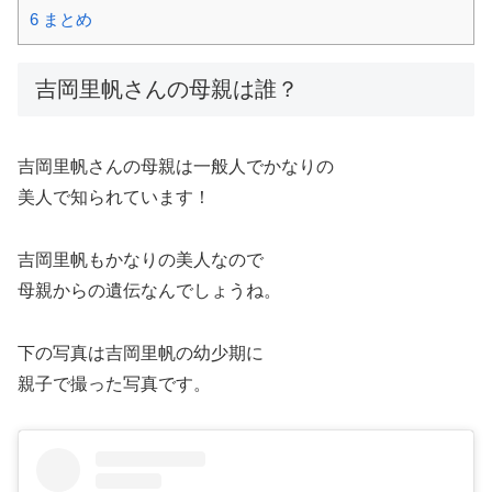
6
まとめ
吉岡里帆さんの母親は誰？
吉岡里帆さんの母親は一般人でかなりの
美人で知られています！
吉岡里帆もかなりの美人なので
母親からの遺伝なんでしょうね。
下の写真は吉岡里帆の幼少期に
親子で撮った写真です。