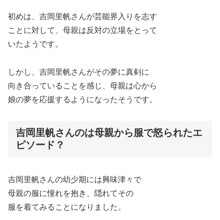
初めは、吉岡里帆さんが芸能界入りを志す
ことに対して、母親は反対の立場をとって
いたようです。
しかし、吉岡里帆さんがその夢に真剣に
向き合っていることを感じ、母親は心から
娘の夢を応援するようになったそうです。
吉岡里帆さんのは母親から服で怒られたエ
ピソード？
吉岡里帆さんの幼少期には興味津々で
母親の服に憧れを抱き、隠れてその
服を着てみることになりました。