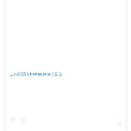
この投稿をInstagramで見る