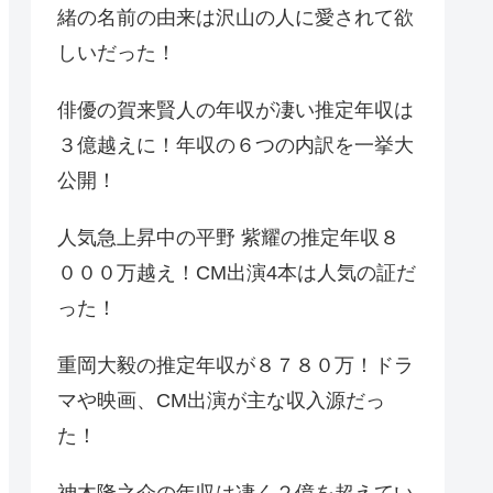
緒の名前の由来は沢山の人に愛されて欲
しいだった！
俳優の賀来賢人の年収が凄い推定年収は
３億越えに！年収の６つの内訳を一挙大
公開！
人気急上昇中の平野 紫耀の推定年収８
０００万越え！CM出演4本は人気の証だ
った！
重岡大毅の推定年収が８７８０万！ドラ
マや映画、CM出演が主な収入源だっ
た！