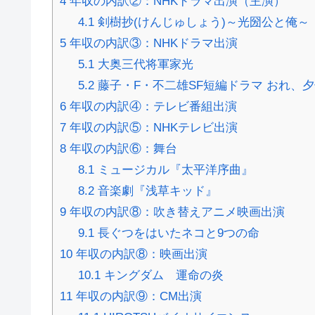
4
年収の内訳②：NHKドラマ出演（主演）
4.1
剣樹抄(けんじゅしょう)～光圀公と俺～
5
年収の内訳③：NHKドラマ出演
5.1
大奥三代将軍家光
5.2
藤子・F・不二雄SF短編ドラマ おれ、夕
6
年収の内訳④：テレビ番組出演
7
年収の内訳⑤：NHKテレビ出演
8
年収の内訳⑥：舞台
8.1
ミュージカル『太平洋序曲』
8.2
音楽劇『浅草キッド』
9
年収の内訳⑧：吹き替えアニメ映画出演
9.1
長ぐつをはいたネコと9つの命
10
年収の内訳⑧：映画出演
10.1
キングダム 運命の炎
11
年収の内訳⑨：CM出演