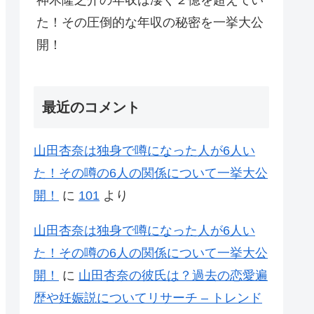
神木隆之介の年収は凄く２億を超えてい
た！その圧倒的な年収の秘密を一挙大公
開！
最近のコメント
山田杏奈は独身で噂になった人が6人い
た！その噂の6人の関係について一挙大公
開！
に
101
より
山田杏奈は独身で噂になった人が6人い
た！その噂の6人の関係について一挙大公
開！
に
山田杏奈の彼氏は？過去の恋愛遍
歴や妊娠説についてリサーチ – トレンド