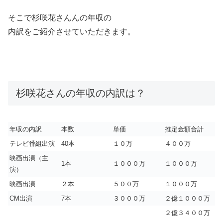
そこで杉咲花さんんの年収の
内訳をご紹介させていただきます。
杉咲花さんの年収の内訳は？
年収の内訳
本数
単価
推定金額合計
テレビ番組出演
40本
１０万
４００万
映画出演（主
1本
１０００万
１０００万
演）
映画出演
２本
５００万
１０００万
CM出演
7本
３０００万
２億１０００万
２億３４００万