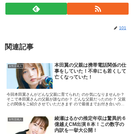
101
関連記事
本田翼の父親は携帯電話関係の仕
女性芸能人
事をしていた！不幸にも若くして
亡くなっていた！
今回本田翼さんがどんな父親に育てられた のか気になりませんか？
そこで本田翼さんの父親が誰なのか？ どんな父親だったのか？ 父親
との関係をご紹介させていただきます ので最後までお付き合いのほ
ど よろしくお願いいたします。 本田翼さんの父親は...
綾瀬はるかの推定年収は驚異的６
女性芸能人
億越えCM出演８本！この数字の
内訳を一挙大公開！