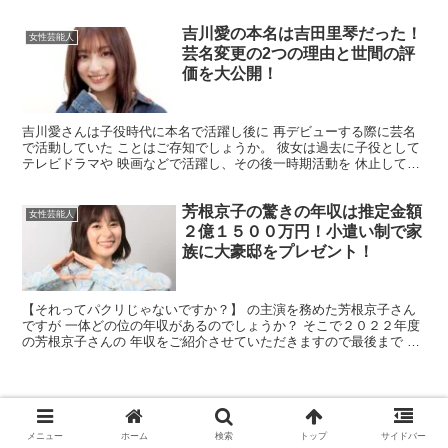
れば幸いです。 黒木華さんの年収はいくら？ 結論...
吉川愛の本名は吉田里琴だった！
女性芸能人
芸名変更の2つの理由と世間の評
価を大公開！
吉川愛さんは子役時代に本名で活躍し後に 再デビューする際に芸名
で活動していた ことはご存知でしょうか。 彼女は過去に子役として
テレビドラマや 映画などで活躍し、その後一時期活動を 休止してい
ました。 そこで吉川愛さんの本名に ついてご紹介さ...
芳根京子の驚きの年収は推定金額
女性芸能人
２億１５００万円！小遣い制で家
族に大豪邸をプレゼント！
【それってパクリじゃないですか？】 の主演を務めた芳根京子さん
ですが 一体どの位の年収があるのでしょうか？ そこで２０２２年度
の芳根京子さんの 年収をご紹介させていただきますので最後まで お
付き合いのほどよろしくお願いいたします。 芳根京子...
メニュー
ホーム
検索
トップ
サイドバー
松嶋菜々子の本名は松嶋奈奈子で卒アル