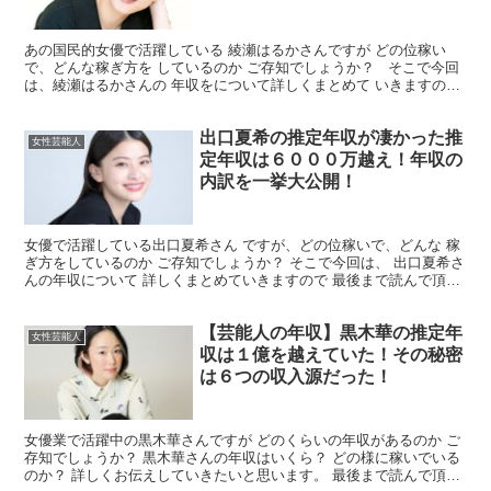
あの国民的女優で活躍している 綾瀬はるかさんですが どの位稼い
で、どんな稼ぎ方を しているのか ご存知でしょうか？ そこで今回
は、綾瀬はるかさんの 年収をについて詳しくまとめて いきますので
最後まで お付き合いのほどよろしく お願いいた...
出口夏希の推定年収が凄かった推
女性芸能人
定年収は６０００万越え！年収の
内訳を一挙大公開！
女優で活躍している出口夏希さん ですが、どの位稼いで、どんな 稼
ぎ方をしているのか ご存知でしょうか？ そこで今回は、 出口夏希さ
んの年収について 詳しくまとめていきますので 最後まで読んで頂け
れば幸いです。 出口夏希さんの年収はいくら？ ...
【芸能人の年収】黒木華の推定年
女性芸能人
収は１億を越えていた！その秘密
は６つの収入源だった！
女優業で活躍中の黒木華さんですが どのくらいの年収があるのか ご
存知でしょうか？ 黒木華さんの年収はいくら？ どの様に稼いでいる
のか？ 詳しくお伝えしていきたいと思います。 最後まで読んで頂け