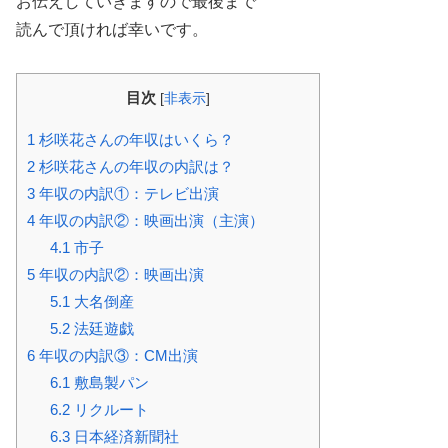
お伝えしていきますので最後まで
読んで頂ければ幸いです。
目次
[
非表示
]
1
杉咲花さんの年収はいくら？
2
杉咲花さんの年収の内訳は？
3
年収の内訳①：テレビ出演
4
年収の内訳②：映画出演（主演）
4.1
市子
5
年収の内訳②：映画出演
5.1
大名倒産
5.2
法廷遊戯
6
年収の内訳③：CM出演
6.1
敷島製パン
6.2
リクルート
6.3
日本経済新聞社