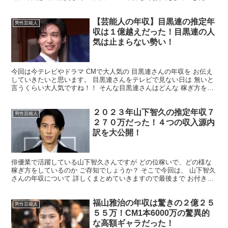
と思いますので 最後までお付き合いの程よろしくお願い...
【芸能人の年収】目黒連の推定年
男性芸能人
収は１億越えだった！目黒連の人
気は止まらない勢い！
今回は今テレビやドラマ CMで大人気の 目黒連さんの年収を お伝え
していきたいと思います。 目黒連さんをテレビで見ない日は 無いと
言うくらい大人気ですね！！ そんな目黒連さんはどんな 稼ぎ方をし
ているのかを ご紹介させていただきます。 目黒...
２０２３年山下智久の推定年収７
男性芸能人
２７０万だった！４つの収入源内
訳を大公開！
俳優業で活躍している山下智久さんですが どの位稼いで、どの様な
稼ぎ方をしているのか ご存知でしょうか？ そこで今回は、 山下智久
さんの年収について 詳しくまとめていきますので最後まで お付き合
いのほどよろしくお願いいたします。 山下智久さん...
福山雅治の年収は驚きの２億２５
男性芸能人
５５万！CM1本6000万の驚異的
な高額ギャラだった！