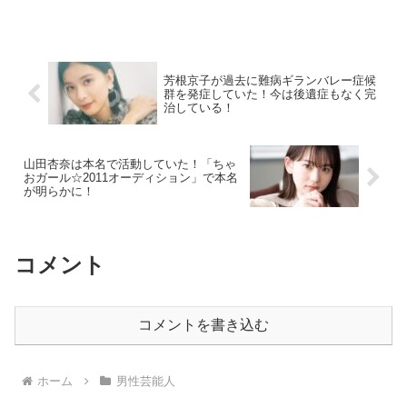
ば幸いです。 横浜流星の年収はいくら？ 横...
芳根京子が過去に難病ギランバレー症候
群を発症していた！今は後遺症もなく完
治している！
山田杏奈は本名で活動していた！「ちゃ
おガール☆2011オーディション」で本名
が明らかに！
コメント
コメントを書き込む
ホーム
男性芸能人