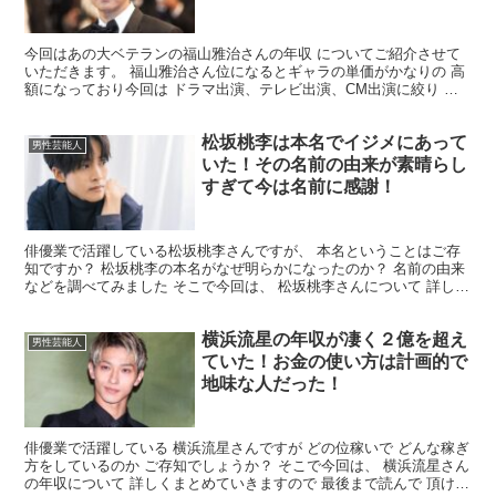
今回はあの大ベテランの福山雅治さんの年収 についてご紹介させて
いただきます。 福山雅治さん位になるとギャラの単価がかなりの 高
額になっており今回は ドラマ出演、テレビ出演、CM出演に絞り お
伝えしていきたいと思います！ そこで、その高額の内...
松坂桃李は本名でイジメにあって
男性芸能人
いた！その名前の由来が素晴らし
すぎて今は名前に感謝！
俳優業で活躍している松坂桃李さんですが、 本名ということはご存
知ですか？ 松坂桃李の本名がなぜ明らかになったのか？ 名前の由来
などを調べてみました そこで今回は、 松坂桃李さんについて 詳しく
まとめていきます！ 最後までお付き合いの程よろし...
横浜流星の年収が凄く２億を超え
男性芸能人
ていた！お金の使い方は計画的で
地味な人だった！
俳優業で活躍している 横浜流星さんですが どの位稼いで どんな稼ぎ
方をしているのか ご存知でしょうか？ そこで今回は、 横浜流星さん
の年収について 詳しくまとめていきますので 最後まで読んで 頂けれ