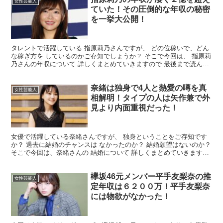
女性芸能人
ていた！その圧倒的な年収の秘密
を一挙大公開！
タレントで活躍している 指原莉乃さんですが、 どの位稼いで、どん
な稼ぎ方を しているのかご存知でしょうか？ そこで今回は、 指原莉
乃さんの年収について 詳しくまとめていきますので 最後まで読んで
頂ければ幸いです。 指原莉乃さんの年収はいくら...
奈緒は独身で4人と熱愛の噂を真
女性芸能人
相解明！タイプの人は矢作兼で外
見より内面重視だった！
女優で活躍している奈緒さんですが、 独身ということをご存知です
か？ 過去に結婚のチャンスは なかったのか？ 結婚願望はないのか？
そこで今回は、奈緒さんの 結婚について 詳しくまとめていきます！
奈緒さんは結婚しておらず独身！？ 奈緒さんに...
欅坂46元メンバー平手友梨奈の推
女性芸能人
定年収は６２００万！平手友梨奈
には物欲がなかった！