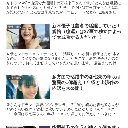
今ドラマやCM出演で大活躍中の芳根京子さんですが どんなは母親に
育てられたのか気になりせんか？ そこで今回は芳根京子さんの母親
が誰なのか？ どんなは母親なのか、エピソードなどを ご紹介させて
いただきますので最後まで お付き合いのほどよろしく...
新木優子は芸名で活躍していた！
女性芸能人
総格（総運）は37画で独立によっ
て大成功する人だった！
女優とファッションモデルとして 活躍している新木優子さんが 本名
なのか、芸名なのか気になりませんか？ そこで、新木優子さんの名
前について 詳しくお伝えしていきたいと思います。 最後までお付き
合いの程 よろしくお願いいたします。 新木優子さん...
多方面で活躍中の森七菜の年収は
女性芸能人
驚異の1億超え！年収と出演作の
内訳を大公開！
皆さんはドラマ『真夏のシンデレラ』で主演を 務めた森七菜さんが
どのくらい稼ぎ どの様に稼いでいるのか気になりません？ そこ
で、今回は森七菜さんの年収について 詳しくお伝えしていきたいと
思いますので 最後までお付き合いの程よろしくお願いい...
指原莉乃の年収が凄く２億を超え