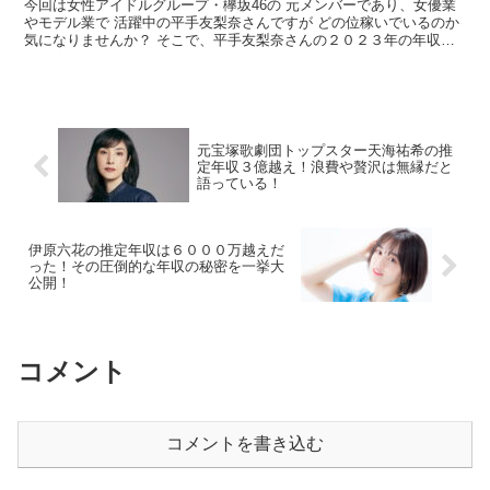
今回は女性アイドルグループ・欅坂46の 元メンバーであり、女優業
やモデル業で 活躍中の平手友梨奈さんですが どの位稼いでいるのか
気になりませんか？ そこで、平手友梨奈さんの２０２３年の年収に
ついてご詳しくお伝えしていきたいと 思いますので...
元宝塚歌劇団トップスター天海祐希の推
定年収３億越え！浪費や贅沢は無縁だと
語っている！
伊原六花の推定年収は６０００万越えだ
った！その圧倒的な年収の秘密を一挙大
公開！
コメント
コメントを書き込む