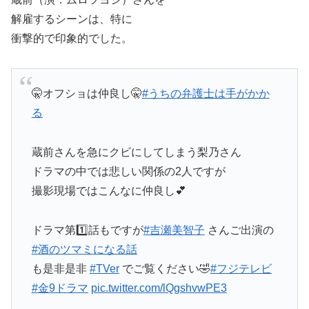
解雇するシーンは、特に
衝撃的で印象的でした。
🤫オフショは仲良し🤫
#うちの弁護士は手がかか
る
蔵前さんを急にクビにしてしまう梨乃さん
ドラマの中では悲しい関係の2人ですが
撮影現場ではこんなに仲良し💕
ドラマ第1️⃣話もですが
#吉瀬美智子
さんご出演の
#酒のツマミになる話
も是非是非
#TVer
でご覧ください🤣
#フジテレビ
#金9ドラマ
pic.twitter.com/lQgshvwPE3