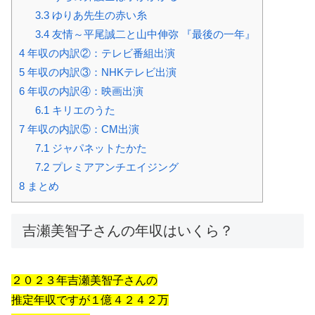
3.3
ゆりあ先生の赤い糸
3.4
友情～平尾誠二と山中伸弥 『最後の一年』
4
年収の内訳②：テレビ番組出演
5
年収の内訳③：NHKテレビ出演
6
年収の内訳④：映画出演
6.1
キリエのうた
7
年収の内訳⑤：CM出演
7.1
ジャパネットたかた
7.2
プレミアアンチエイジング
8
まとめ
吉瀬美智子さんの年収はいくら？
２０２３年吉瀬美智子さんの
推定年収ですが１億４２４２万