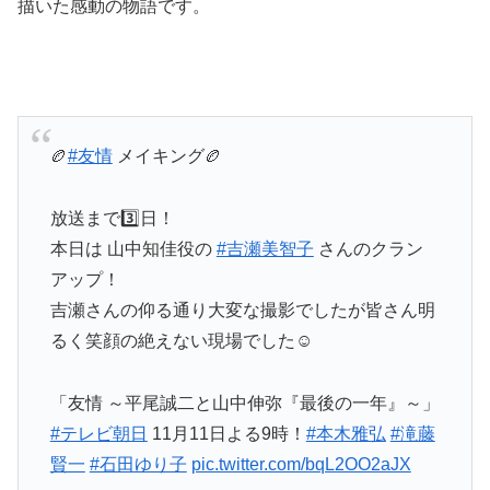
描いた感動の物語です
。
🏉
#友情
メイキング🏉
放送まで3️⃣日！
本日は 山中知佳役の
#吉瀬美智子
さんのクラン
アップ！
吉瀬さんの仰る通り大変な撮影でしたが皆さん明
るく笑顔の絶えない現場でした☺️
「友情 ～平尾誠二と山中伸弥『最後の一年』～」
#テレビ朝日
11月11日よる9時！
#本木雅弘
#滝藤
賢一
#石田ゆり子
pic.twitter.com/bqL2OO2aJX