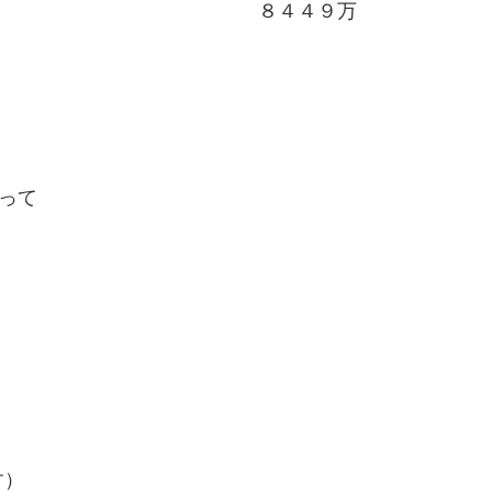
８４４９万
って
す）