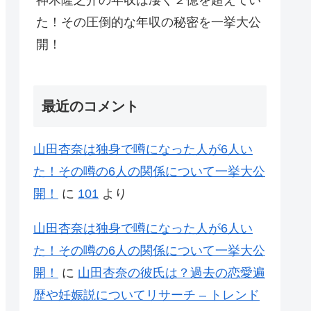
神木隆之介の年収は凄く２億を超えてい
た！その圧倒的な年収の秘密を一挙大公
開！
最近のコメント
山田杏奈は独身で噂になった人が6人い
た！その噂の6人の関係について一挙大公
開！
に
101
より
山田杏奈は独身で噂になった人が6人い
た！その噂の6人の関係について一挙大公
開！
に
山田杏奈の彼氏は？過去の恋愛遍
歴や妊娠説についてリサーチ – トレンド