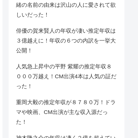
緒の名前の由来は沢山の人に愛されて欲
しいだった！
俳優の賀来賢人の年収が凄い推定年収は
３億越えに！年収の６つの内訳を一挙大
公開！
人気急上昇中の平野 紫耀の推定年収８
０００万越え！CM出演4本は人気の証だ
った！
重岡大毅の推定年収が８７８０万！ドラ
マや映画、CM出演が主な収入源だっ
た！