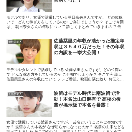
異的だった！
モデルであり、女優で活躍している朝日奈央さんですが、 どの位稼
いで、どんな稼ぎ方をしているのか ご存知でしょうか？ そこで今回
は、 朝日奈央さんの年収について 詳しくまとめていきますので 最後
まで読んで頂ければ幸いです。 朝日奈央さんの年収...
佐藤栞里の年収が凄かった推定年
女性芸能人
収は３５４０万だった！その年収
の内訳を一挙大公開！
モデルやタレントで活躍している 佐藤栞里さんですが、どの位稼い
で どんな稼ぎ方をしているのか ご存知でしょうか？ そこで今回は、
佐藤栞里さんの年収について テレビ番組、映画出演に絞り お伝えし
ていきたいと思います。 最後まで読んで頂ければ...
波留はモデル時代に南波留で活
女性芸能人
動！本名は山口麻有で 高校の後
輩が掲示板で本名を暴露！
女優で活躍している波留さんですが、 芸名ということをご存知です
か？ 波留さんの本名が なぜ明らかになったのか？ 名前の由来などを
調べてみました そこで今回は、 波留さんについて 詳しくまとめてい