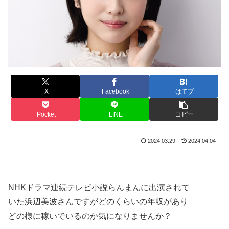
X
Facebook
はてブ
Pocket
LINE
コピー
2024.03.29
2024.04.04
NHKドラマ連続テレビ小説らんまんに出演されて
いた浜辺美波さんですがどのくらいの年収があり
どの様に稼いでいるのか気になりませんか？