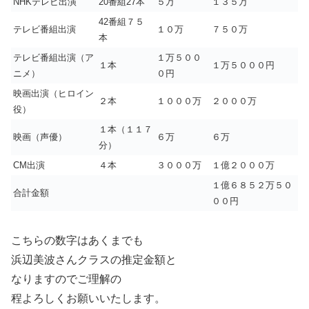
NHKテレビ出演
20番組27本
５万
１３５万
42番組７５
テレビ番組出演
１０万
７５０万
本
テレビ番組出演（ア
１万５００
１本
１万５０００円
ニメ）
０円
映画出演（ヒロイン
２本
１０００万
２０００万
役）
１本（１１７
映画（声優）
６万
６万
分）
CM出演
４本
３０００万
１億２０００万
１億６８５２万５０
合計金額
００円
こちらの数字はあくまでも
浜辺美波さんクラスの推定金額と
なりますのでご理解の
程よろしくお願いいたします。