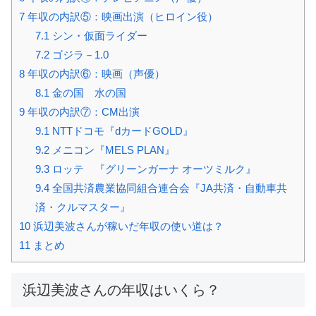
7
年収の内訳⑤：映画出演（ヒロイン役）
7.1
シン・仮面ライダー
7.2
ゴジラ－1.0
8
年収の内訳⑥：映画（声優）
8.1
金の国 水の国
9
年収の内訳⑦：CM出演
9.1
NTTドコモ『dカードGOLD』
9.2
メニコン『MELS PLAN』
9.3
ロッテ 『グリーンガーナ オーツミルク』
9.4
全国共済農業協同組合連合会『JA共済・自動車共
済・クルマスター』
10
浜辺美波さんが稼いだ年収の使い道は？
11
まとめ
浜辺美波さんの年収はいくら？