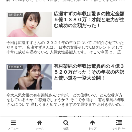
きます！ 最後まで読んで頂ければ幸いです。 波...
広瀬すずの年収は驚きの推定金額
女性芸能人
５億１３８０万！才能と魅力が生
む成功の金額だった！
今回は広瀬すずさんの ２０２４年の年収について ご紹介させていた
だきます。 広瀬すずさんは、 日本の女優そしてCMタレント として
非常に成功を収めている 人気女性芸能人です。 そこで今回は、 広瀬
すずさんの年収について 詳しくまとめていきま...
有村架純の年収は驚異的の４億３
女性芸能人
５２０万だった！その年収の内訳
と使い道を一挙大公開！
今大人気女優の有村架純さんですが、 どの位稼いで、どんな稼ぎ方
をしているのか ご存知でしょうか？ そこで今回は、 有村架純の年収
さんについて 詳しくまとめていきますので最後まで お付き合いのほ
どよろしくお願いいたします。 有村架純さんの年収...
本田翼の名前は本名で名前の由来
女性芸能人
はバイクメーカーから！名付けの
メニュー
ホーム
検索
トップ
サイドバー
父親の発想が天才的だった！