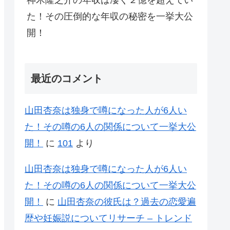
神木隆之介の年収は凄く２億を超えてい
た！その圧倒的な年収の秘密を一挙大公
開！
最近のコメント
山田杏奈は独身で噂になった人が6人い
た！その噂の6人の関係について一挙大公
開！
に
101
より
山田杏奈は独身で噂になった人が6人い
た！その噂の6人の関係について一挙大公
開！
に
山田杏奈の彼氏は？過去の恋愛遍
歴や妊娠説についてリサーチ – トレンド