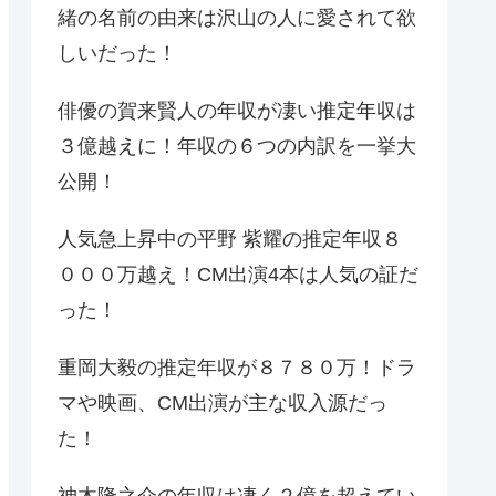
緒の名前の由来は沢山の人に愛されて欲
しいだった！
俳優の賀来賢人の年収が凄い推定年収は
３億越えに！年収の６つの内訳を一挙大
公開！
人気急上昇中の平野 紫耀の推定年収８
０００万越え！CM出演4本は人気の証だ
った！
重岡大毅の推定年収が８７８０万！ドラ
マや映画、CM出演が主な収入源だっ
た！